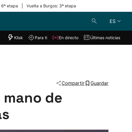
|
: 6ª etapa
Vuelta a Burgos: 3ª etapa
ES
"Helmuga"
Klisk
Para ti
En directo
Últimas noticias
Klisk
En directo
s
Para ti
Lo último
Compartir
Guardar
de mano de
as