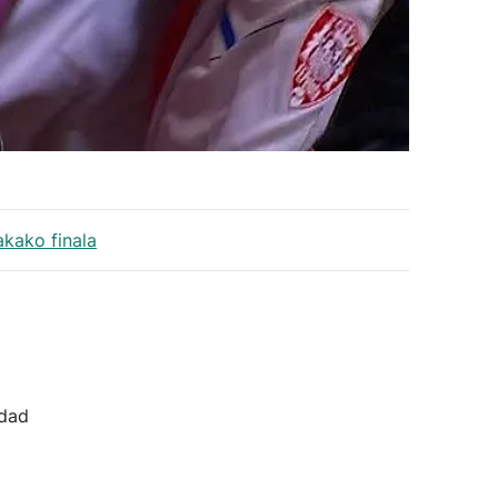
akako finala
idad