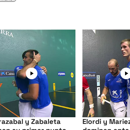
razabal y Zabaleta
Elordi y Mari