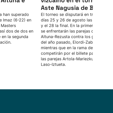
Altuna e
vizcaíno en el torneo de
Aste Nagusia de Bilbao
na han superado
El torneo se disputará en tres días, lo
e Imaz (6-22) en
días 25 y 26 de agosto las semifinale
l Masters
y el 28 la final. En la primera semifina
así dos de dos en
se enfrentarán las parejas de Aspe
e en la segunda
Altuna-Rezusta contra los ganadores
cación.
del año pasado, Elordi-Zabaleta,
mientras que en la rama de Baiko
competirán por el billete para la final
las parejas Artola-Mariezkurrena y
Laso-Iztueta.