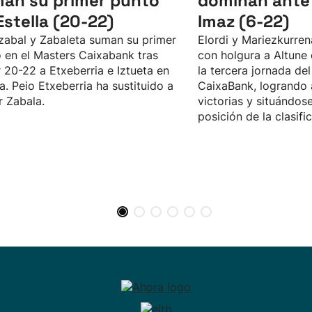
an su primer punto
dominan ante 
Estella (20-22)
Imaz (6-22)
zabal y Zabaleta suman su primer
Elordi y Mariezkurre
 en el Masters Caixabank tras
con holgura a Altune 
 20-22 a Etxeberria e Iztueta en
la tercera jornada de
la. Peio Etxeberria ha sustituido a
CaixaBank, logrando 
r Zabala.
victorias y situándos
posición de la clasifi