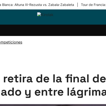
|
 Blanca: Altuna III-Rezusta vs. Zabala-Zabaleta
Tour de Francia
ri-
Balonmano
Kirolak
Atletismo
Carreras
Más
olak
360
de
deporte
Equipos
montaña
kolaritza
Competiciones
En
ompeticiones
ri-
directo
otzea
Vídeos
ol Herri
por
atira
deporte
retira de la final 
nado y entre lágrim