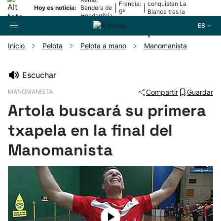
Francia:
conquistan La
|
|
Hoy es noticia:
Bandera de
9ª
Blanca tras la
Hondarribia
etapa
lesión de
ES
Mariezkurrena
II
Inicio
Pelota
Pelota a mano
Manomanista
Buscador
Escuchar
MANOMANISTA
Compartir
Guardar
Fútbol
Artola buscará su primera
Pelota
txapela en la final del
Manomanista
Remo
Baloncesto
Ciclismo