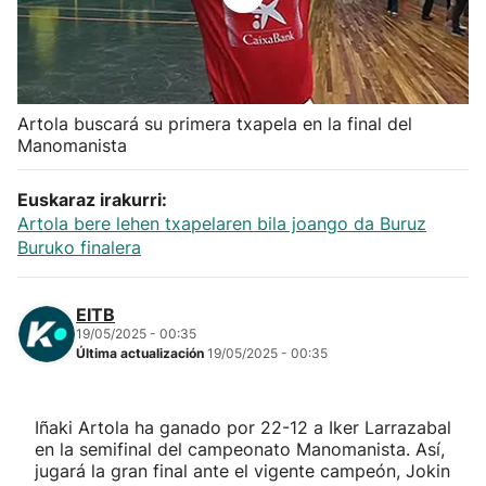
Herri-kirolak
Balonmano
Artola buscará su primera txapela en la final del
Manomanista
Kirolak 360
Euskaraz irakurri:
Atletismo
Artola bere lehen txapelaren bila joango da Buruz
Buruko finalera
Carreras de montaña
EITB
Más deportes
19/05/2025 - 00:35
Última actualización
19/05/2025 - 00:35
"Helmuga"
Iñaki Artola ha ganado por 22-12 a Iker Larrazabal
en la semifinal del campeonato Manomanista. Así,
jugará la gran final ante el vigente campeón, Jokin