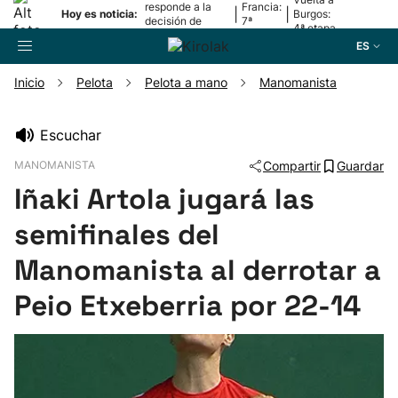
responde a la
Francia:
|
|
Hoy es noticia:
Burgos:
decisión de
7ª
4ª etapa
Oriamendi
etapa
ES
Inicio
Pelota
Pelota a mano
Manomanista
Buscador
Escuchar
MANOMANISTA
Compartir
Guardar
Fútbol
Iñaki Artola jugará las
Pelota
semifinales del
Manomanista al derrotar a
Remo
Peio Etxeberria por 22-14
Baloncesto
Ciclismo