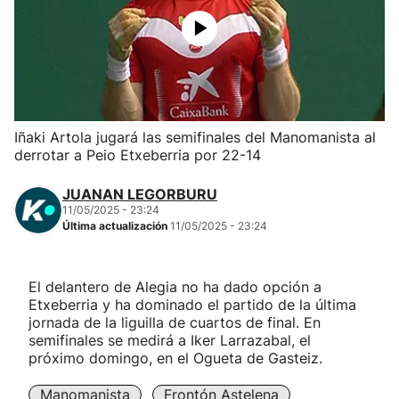
Herri-kirolak
Balonmano
Kirolak 360
Iñaki Artola jugará las semifinales del Manomanista al
derrotar a Peio Etxeberria por 22-14
Atletismo
JUANAN LEGORBURU
11/05/2025 - 23:24
Carreras de montaña
Última actualización
11/05/2025 - 23:24
Más deportes
El delantero de Alegia no ha dado opción a
Etxeberria y ha dominado el partido de la última
"Helmuga"
jornada de la liguilla de cuartos de final. En
semifinales se medirá a Iker Larrazabal, el
próximo domingo, en el Ogueta de Gasteiz.
Manomanista
Frontón Astelena