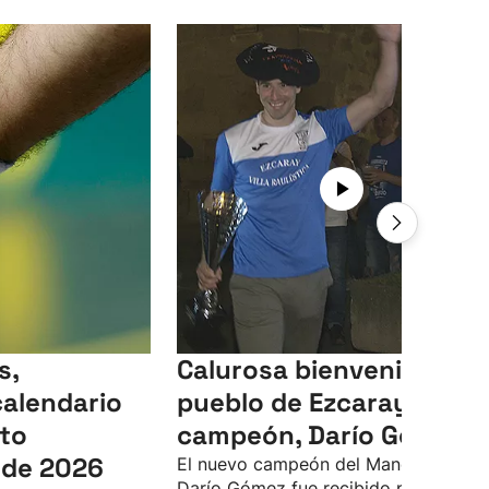
s,
Calurosa bienvenida del
calendario
pueblo de Ezcaray a su
to
campeón, Darío Gómez
de 2026
El nuevo campeón del Manomanista
Darío Gómez fue recibido por una