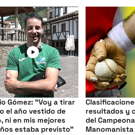
ío Gómez: “Voy a tirar
Clasificacione
o el año vestido de
resultados y 
o, ni en mis mejores
del Campeona
ños estaba previsto”
Manomanista 