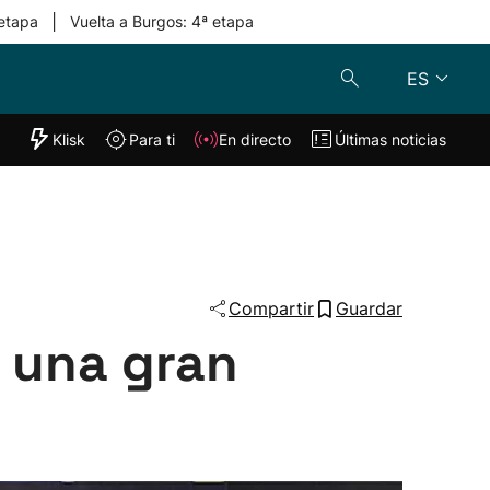
|
 etapa
Vuelta a Burgos: 4ª etapa
ES
"Helmuga"
Klisk
Para ti
En directo
Últimas noticias
Klisk
En directo
s
Para ti
Lo último
Compartir
Guardar
n una gran