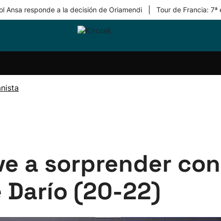
|
ol Ansa responde a la decisión de Oriamendi
Tour de Francia: 7ª
ri-
Balonmano
Kirolak
Atletismo
Carreras
Más
olak
360
de
deporte
Equipos
montaña
kolaritza
Competiciones
En
nista
ri-
directo
otzea
Vídeos
ol Herri
por
atira
deporte
ve a sorprender co
 Darío (20-22)