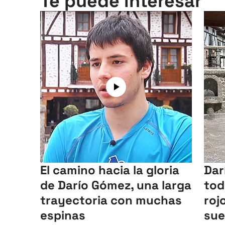
Te puede interesar
El camino hacia la gloria
Dar
de Darío Gómez, una larga
tod
trayectoria con muchas
roj
espinas
sue