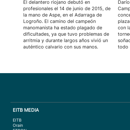
El delantero riojano debutó en
Darío
profesionales el 14 de junio de 2015, de
Camp
la mano de Aspe, en el Adarraga de
conce
Logroño. El camino del campeón
plaza
manomanista ha estado plagado de
con l
dificultades, ya que tuvo problemas de
torne
arritmia y durante largos años vivió un
soñad
auténtico calvario con sus manos.
todo 
EITB MEDIA
EITB
Orain