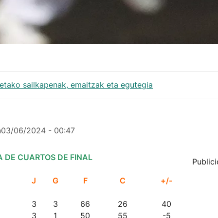
tako sailkapenak, emaitzak eta egutegia
n
03/06/2024 - 00:47
A DE CUARTOS DE FINAL
Public
J
G
F
C
+/-
3
3
66
26
40
3
1
50
55
-5