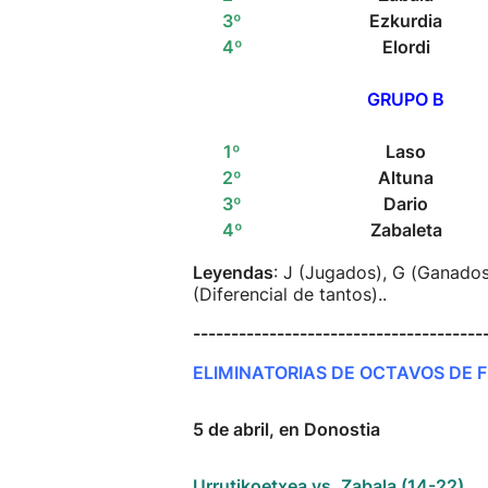
3º
Ezkurdia
4º
Elordi
GRUPO B
1º
Laso
2º
Altuna
3º
Dario
4º
Zabaleta
Leyendas
: J (Jugados), G (Ganados)
(Diferencial de tantos)..
--------------------------------------
ELIMINATORIAS DE OCTAVOS DE F
5 de abril, en Donostia
Urrutikoetxea vs. Zabala (14-22)