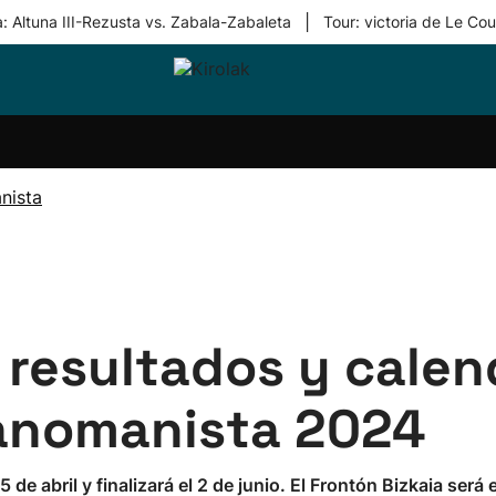
|
: Altuna III-Rezusta vs. Zabala-Zabaleta
Tour: victoria de Le Cou
ri-
Balonmano
Kirolak
Atletismo
Carreras
Más
olak
360
de
deporte
Equipos
montaña
kolaritza
Competiciones
En
nista
ri-
directo
otzea
Vídeos
ol Herri
por
atira
deporte
 resultados y calen
nomanista 2024
bril y finalizará el 2 de junio. El Frontón Bizkaia será el