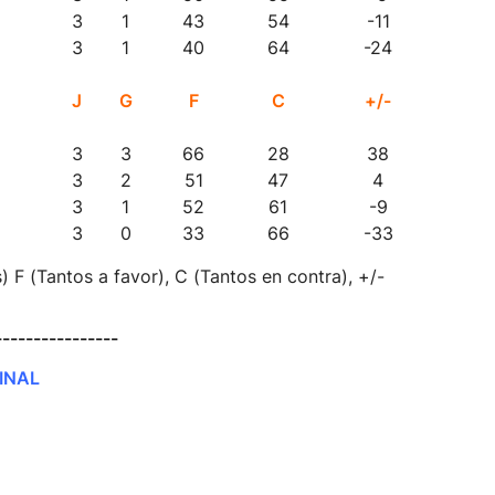
3
1
43
54
-11
3
1
40
64
-24
J
G
F
C
+/-
3
3
66
28
38
3
2
51
47
4
3
1
52
61
-9
3
0
33
66
-33
 F (Tantos a favor), C (Tantos en contra), +/-
----------------
INAL