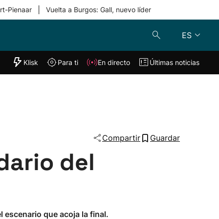
|
rt-Pienaar
Vuelta a Burgos: Gall, nuevo líder
ES
"Helmuga"
Klisk
Para ti
En directo
Últimas noticias
Klisk
En directo
s
Para ti
Lo último
Compartir
Guardar
dario del
 escenario que acoja la final.