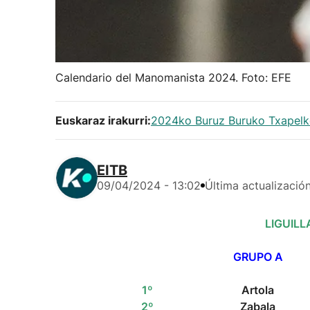
Calendario del Manomanista 2024. Foto: EFE
Euskaraz irakurri:
2024ko Buruz Buruko Txapelke
EITB
09/04/2024 - 13:02
Última actualizació
LIGUILL
GRUPO A
1º
Artola
2º
Zabala