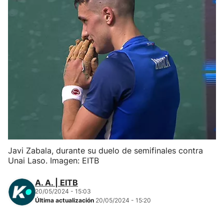
Herri-kirolak
Balonmano
Kirolak 360
Atletismo
Carreras de montaña
Javi Zabala, durante su duelo de semifinales contra
Más deportes
Unai Laso. Imagen: EITB
"Helmuga"
A. A. | EITB
20/05/2024 - 15:03
Última actualización
20/05/2024 - 15:20