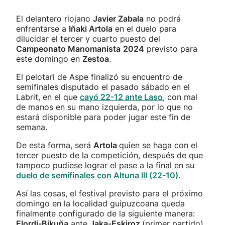
El delantero riojano
Javier Zabala
no podrá
enfrentarse a
Iñaki Artola
en el duelo para
dilucidar el tercer y cuarto puesto del
Campeonato Manomanista
2024
previsto para
este domingo en
Zestoa
.
El pelotari de Aspe finalizó su encuentro de
semifinales disputado el pasado sábado en el
Labrit, en el que
cayó 22-12 ante Laso
, con mal
de manos en su mano izquierda, por lo que no
estará disponible para poder jugar este fin de
semana.
De esta forma, será
Artola
quien se haga con el
tercer puesto de la competición, después de que
tampoco pudiese lograr el pase a la final en su
duelo de semifinales con Altuna III (22-10)
.
Así las cosas, el festival previsto para el próximo
domingo en la localidad guipuzcoana queda
finalmente configurado de la siguiente manera:
Elordi-Bikuña
ante
Jaka-Eskiroz
(primer partido)