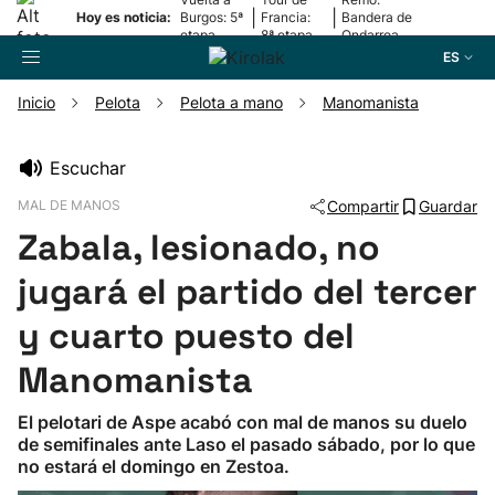
|
|
Hoy es noticia:
Burgos: 5ª
Francia:
Bandera de
etapa
8ª etapa
Ondarroa
ES
Inicio
Pelota
Pelota a mano
Manomanista
Buscador
Escuchar
MAL DE MANOS
Compartir
Guardar
Fútbol
Zabala, lesionado, no
Pelota
jugará el partido del tercer
y cuarto puesto del
Remo
Manomanista
Baloncesto
El pelotari de Aspe acabó con mal de manos su duelo
de semifinales ante Laso el pasado sábado, por lo que
Ciclismo
no estará el domingo en Zestoa.