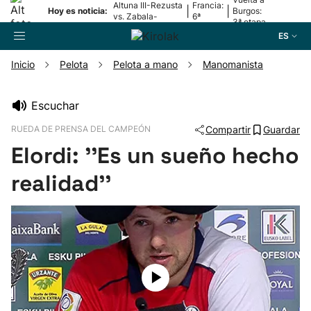
Altuna III-Rezusta
Francia:
|
|
Hoy es noticia:
Burgos:
vs. Zabala-
6ª
3ª etapa
Zabaleta
etapa
ES
Inicio
Pelota
Pelota a mano
Manomanista
Buscador
Escuchar
RUEDA DE PRENSA DEL CAMPEÓN
Compartir
Guardar
Fútbol
Elordi: ''Es un sueño hecho
Pelota
realidad''
Remo
Baloncesto
Ciclismo