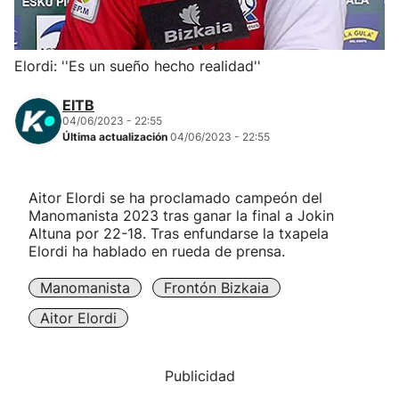
Herri-kirolak
Elordi: ''Es un sueño hecho realidad''
Balonmano
EITB
04/06/2023 - 22:55
Kirolak 360
Última actualización
04/06/2023 - 22:55
Atletismo
Aitor Elordi se ha proclamado campeón del
Manomanista 2023 tras ganar la final a Jokin
Carreras de montaña
Altuna por 22-18. Tras enfundarse la txapela
Elordi ha hablado en rueda de prensa.
Más deportes
Manomanista
Frontón Bizkaia
Aitor Elordi
"Helmuga"
Publicidad