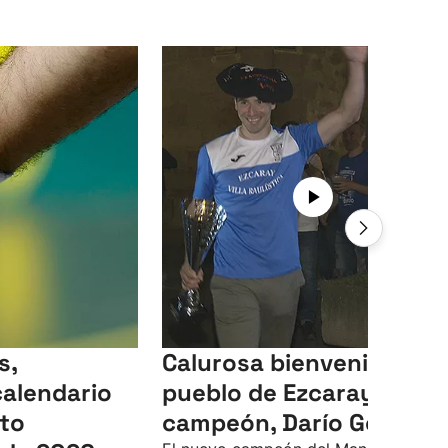
s,
Calurosa bienvenida del
calendario
pueblo de Ezcaray a su
to
campeón, Darío Gómez