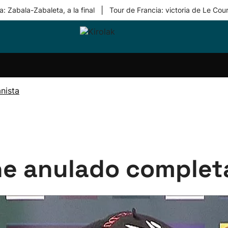
|
: Zabala-Zabaleta, a la final
Tour de Francia: victoria de Le Cou
ri-
Balonmano
Kirolak
Atletismo
Carreras
Más
olak
360
de
deporte
Equipos
montaña
kolaritza
Competiciones
En
nista
ri-
directo
otzea
Vídeos
ol Herri
por
atira
deporte
 he anulado complet