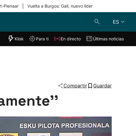
|
rt-Pienaar
Vuelta a Burgos: Gall, nuevo líder
ES
"Helmuga"
Klisk
Para ti
En directo
Últimas noticias
Klisk
En directo
s
Para ti
Lo último
Compartir
Guardar
amente''