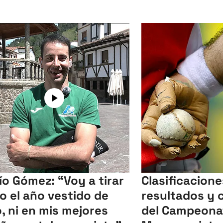
ío Gómez: “Voy a tirar
Clasificacione
o el año vestido de
resultados y 
o, ni en mis mejores
del Campeona