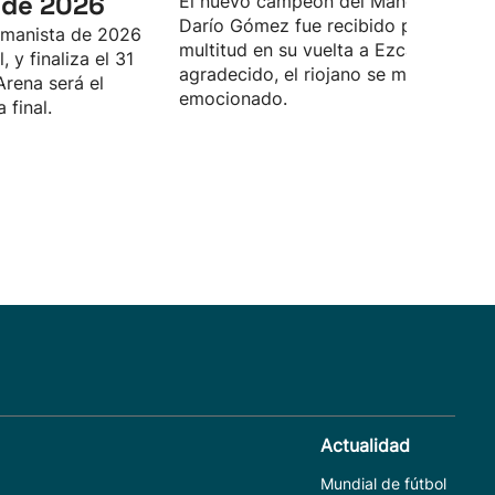
de 2026
El nuevo campeón del Manomanista
Darío Gómez fue recibido por una
manista de 2026
multitud en su vuelta a Ezcaray. Muy
 y finaliza el 31
agradecido, el riojano se mostró muy
Arena será el
emocionado.
 final.
Actualidad
Mundial de fútbol