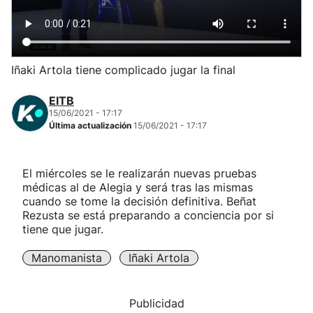
Herri-kirolak
Balonmano
Iñaki Artola tiene complicado jugar la final
Kirolak 360
EITB
15/06/2021 - 17:17
Última actualización
15/06/2021 - 17:17
Atletismo
El miércoles se le realizarán nuevas pruebas
Carreras de montaña
médicas al de Alegia y será tras las mismas
cuando se tome la decisión definitiva. Beñat
Más deportes
Rezusta se está preparando a conciencia por si
tiene que jugar.
"Helmuga"
Manomanista
Iñaki Artola
Publicidad