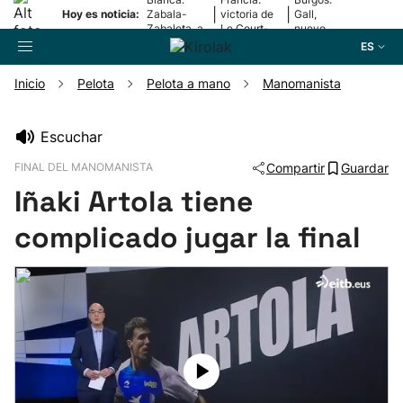
|
|
Hoy es noticia:
Zabala-
victoria de
Gall,
Zabaleta, a
Le Court-
nuevo
la final
Pienaar
líder
ES
Inicio
Pelota
Pelota a mano
Manomanista
Buscador
Escuchar
FINAL DEL MANOMANISTA
Compartir
Guardar
Fútbol
Iñaki Artola tiene
Pelota
complicado jugar la final
Remo
Baloncesto
Ciclismo