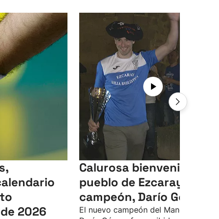
s,
Calurosa bienvenida del
calendario
pueblo de Ezcaray a su
to
campeón, Darío Gómez
de 2026
El nuevo campeón del Manomanista