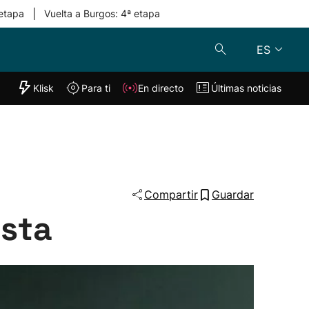
|
 etapa
Vuelta a Burgos: 4ª etapa
ES
"Helmuga"
Klisk
Para ti
En directo
Últimas noticias
Klisk
En directo
s
Para ti
Lo último
Compartir
Guardar
ista