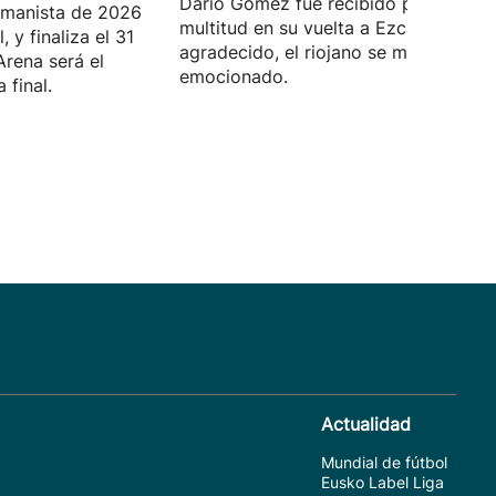
Darío Gómez fue recibido por una
manista de 2026
multitud en su vuelta a Ezcaray. Muy
 y finaliza el 31
agradecido, el riojano se mostró muy
Arena será el
emocionado.
 final.
Actualidad
Mundial de fútbol
Eusko Label Liga