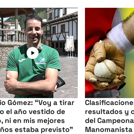
ío Gómez: “Voy a tirar
Clasificacione
o el año vestido de
resultados y 
o, ni en mis mejores
del Campeona
ños estaba previsto”
Manomanista 