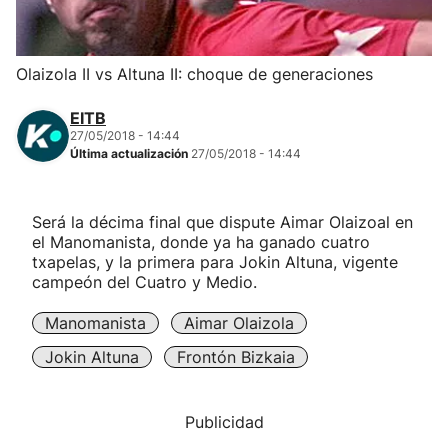
Herri-kirolak
Olaizola II vs Altuna II: choque de generaciones
Balonmano
EITB
27/05/2018 - 14:44
Kirolak 360
Última actualización
27/05/2018 - 14:44
Atletismo
Será la décima final que dispute Aimar Olaizoal en
el Manomanista, donde ya ha ganado cuatro
Carreras de montaña
txapelas, y la primera para Jokin Altuna, vigente
campeón del Cuatro y Medio.
Más deportes
Manomanista
Aimar Olaizola
Jokin Altuna
Frontón Bizkaia
"Helmuga"
Publicidad