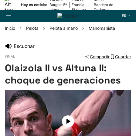
|
|
Hoy es noticia:
Burgos: 5ª
Francia:
Bandera de
etapa
8ª etapa
Ondarroa
ES
Inicio
Pelota
Pelota a mano
Manomanista
Buscador
Escuchar
FINAL
Compartir
Guardar
Fútbol
Olaizola II vs Altuna II:
Pelota
choque de generaciones
Remo
Baloncesto
Ciclismo