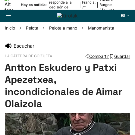
responde a la
Francia:
|
|
Hoy es noticia:
Burgos:
decisión de
7ª
4ª etapa
Oriamendi
etapa
ES
Inicio
Pelota
Pelota a mano
Manomanista
Buscador
Escuchar
LA CÁTEDRA DE GOIZUETA
Compartir
Guardar
Fútbol
Antton Eskudero y Patxi
Pelota
Apezetxea,
incondicionales de Aimar
Remo
Olaizola
Baloncesto
Ciclismo