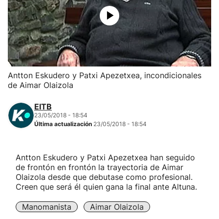
Herri-kirolak
Balonmano
Kirolak 360
Antton Eskudero y Patxi Apezetxea, incondicionales
de Aimar Olaizola
Atletismo
EITB
23/05/2018 - 18:54
Carreras de montaña
Última actualización
23/05/2018 - 18:54
Más deportes
Antton Eskudero y Patxi Apezetxea han seguido
de frontón en frontón la trayectoria de Aimar
"Helmuga"
Olaizola desde que debutase como profesional.
Creen que será él quien gana la final ante Altuna.
Manomanista
Aimar Olaizola