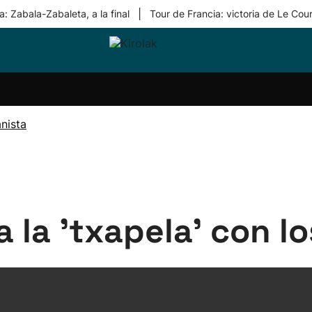
|
: Zabala-Zabaleta, a la final
Tour de Francia: victoria de Le Cou
ri-
Balonmano
Kirolak
Atletismo
Carreras
Más
olak
360
de
deporte
Equipos
montaña
kolaritza
Competiciones
En
nista
ri-
directo
otzea
Vídeos
ol Herri
por
atira
deporte
ra la 'txapela' con l