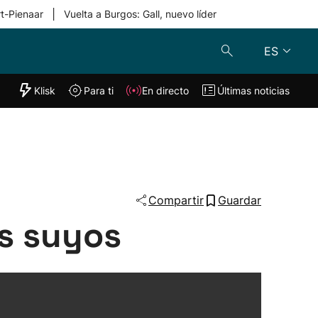
|
rt-Pienaar
Vuelta a Burgos: Gall, nuevo líder
ES
"Helmuga"
Klisk
Para ti
En directo
Últimas noticias
Klisk
En directo
s
Para ti
Lo último
Compartir
Guardar
os suyos