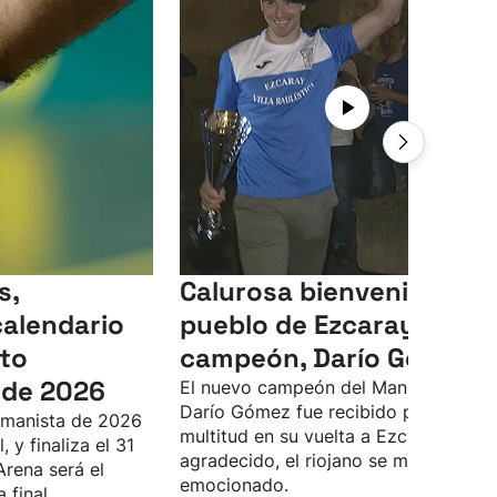
s,
Calurosa bienvenida del
calendario
pueblo de Ezcaray a su
to
campeón, Darío Gómez
de 2026
El nuevo campeón del Manomanista
Darío Gómez fue recibido por una
manista de 2026
multitud en su vuelta a Ezcaray. Muy
 y finaliza el 31
agradecido, el riojano se mostró muy
Arena será el
emocionado.
 final.