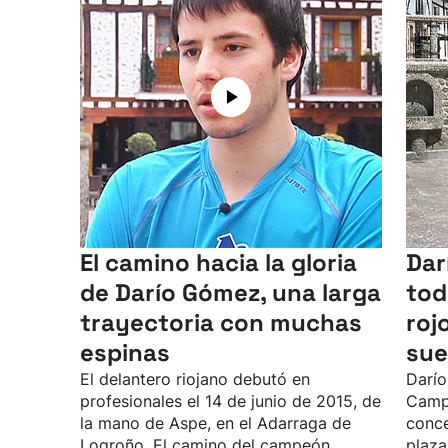
El camino hacia la gloria
Dar
de Darío Gómez, una larga
tod
trayectoria con muchas
roj
espinas
sue
El delantero riojano debutó en
Darío
profesionales el 14 de junio de 2015, de
Camp
la mano de Aspe, en el Adarraga de
conce
Logroño. El camino del campeón
plaza