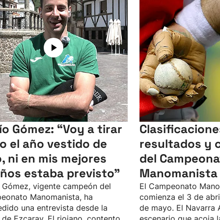
ío Gómez: “Voy a tirar
Clasificacione
o el año vestido de
resultados y 
o, ni en mis mejores
del Campeona
ños estaba previsto”
Manomanista 
 Gómez, vigente campeón del
El Campeonato Mano
eonato Manomanista, ha
comienza el 3 de abril,
dido una entrevista desde la
de mayo. El Navarra 
 de Ezcaray. El riojano, contento
escenario que acoja la