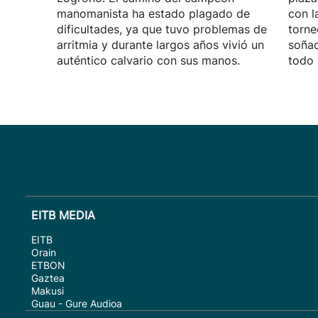
manomanista ha estado plagado de
con l
dificultades, ya que tuvo problemas de
torne
arritmia y durante largos años vivió un
soñad
auténtico calvario con sus manos.
todo 
EITB MEDIA
EITB
Orain
ETBON
Gaztea
Makusi
Guau - Gure Audioa