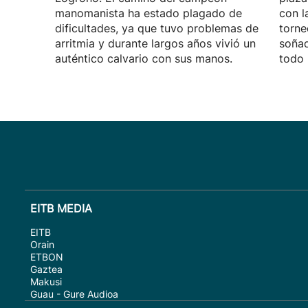
manomanista ha estado plagado de
con l
dificultades, ya que tuvo problemas de
torne
arritmia y durante largos años vivió un
soñad
auténtico calvario con sus manos.
todo 
EITB MEDIA
EITB
Orain
ETBON
Gaztea
Makusi
Guau - Gure Audioa