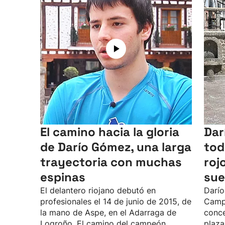
El camino hacia la gloria
Dar
de Darío Gómez, una larga
tod
trayectoria con muchas
roj
espinas
sue
El delantero riojano debutó en
Darío
profesionales el 14 de junio de 2015, de
Camp
la mano de Aspe, en el Adarraga de
conce
Logroño. El camino del campeón
plaza