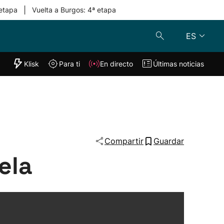
|
 etapa
Vuelta a Burgos: 4ª etapa
ES
"Helmuga"
Klisk
Para ti
En directo
Últimas noticias
Klisk
En directo
s
Para ti
Lo último
Compartir
Guardar
ela