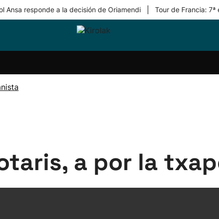
|
ol Ansa responde a la decisión de Oriamendi
Tour de Francia: 7ª
ri-
Balonmano
Kirolak
Atletismo
Carreras
Más
olak
360
de
deporte
Equipos
montaña
kolaritza
Competiciones
En
nista
ri-
directo
otzea
Vídeos
ol Herri
por
atira
deporte
taris, a por la txap