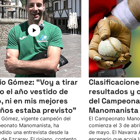
ío Gómez: “Voy a tirar
Clasificacione
o el año vestido de
resultados y 
o, ni en mis mejores
del Campeona
ños estaba previsto”
Manomanista 
 Gómez, vigente campeón del
El Campeonato Mano
eonato Manomanista, ha
comienza el 3 de abril,
dido una entrevista desde la
de mayo. El Navarra 
 de Ezcaray. El riojano, contento
escenario que acoja la