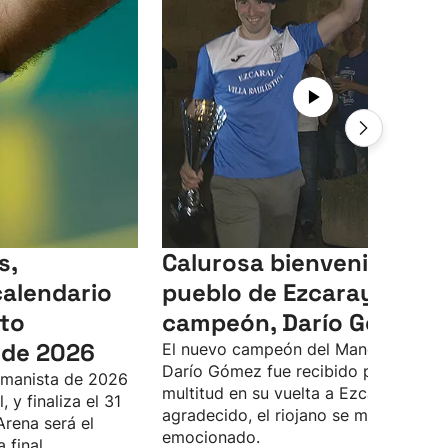
s,
Calurosa bienvenida del
calendario
pueblo de Ezcaray a su
to
campeón, Darío Gómez
de 2026
El nuevo campeón del Manomanista
Darío Gómez fue recibido por una
manista de 2026
multitud en su vuelta a Ezcaray. Muy
 y finaliza el 31
agradecido, el riojano se mostró muy
Arena será el
emocionado.
 final.