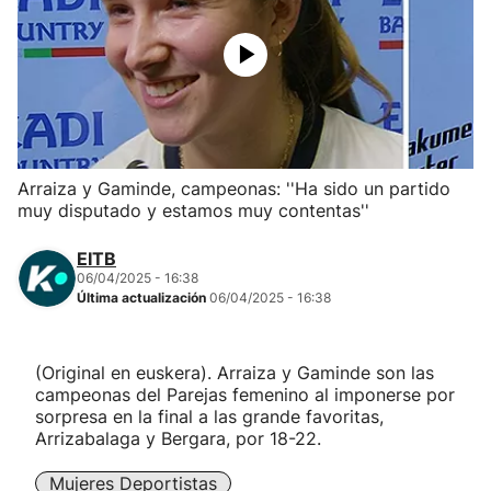
Herri-kirolak
Balonmano
Kirolak 360
Arraiza y Gaminde, campeonas: ''Ha sido un partido
muy disputado y estamos muy contentas''
Atletismo
EITB
Carreras de montaña
06/04/2025 - 16:38
Última actualización
06/04/2025 - 16:38
Más deportes
(Original en euskera). Arraiza y Gaminde son las
"Helmuga"
campeonas del Parejas femenino al imponerse por
sorpresa en la final a las grande favoritas,
Arrizabalaga y Bergara, por 18-22.
Mujeres Deportistas