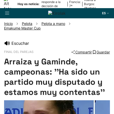
responde a la
Francia:
|
|
Hoy es noticia:
Burgos:
decisión de
7ª
4ª etapa
Oriamendi
etapa
ES
Inicio
Pelota
Pelota a mano
Emakume Master Cup
Buscador
Escuchar
Fútbol
FINAL DEL PAREJAS
Compartir
Guardar
Arraiza y Gaminde,
Pelota
campeonas: ''Ha sido un
Remo
partido muy disputado y
estamos muy contentas''
Baloncesto
Ciclismo