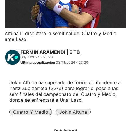
Herri-kirolak
Balonmano
Altuna III disputará la semifinal del Cuatro y Medio
ante Laso
Kirolak 360
FERMIN ARAMENDI | EITB
Atletismo
03/11/2024 - 23:20
Última actualización
03/11/2024 - 23:20
Carreras de montaña
Jokin Altuna ha superado de forma contundente a
Iraitz Zubizarreta (22-6) para lograr el pase a las
Más deportes
semifinales del campeonato del Cuatro y Medio,
donde se enfrentará a Unai Laso.
"Helmuga"
Cuatro Y Medio
Jokin Altuna