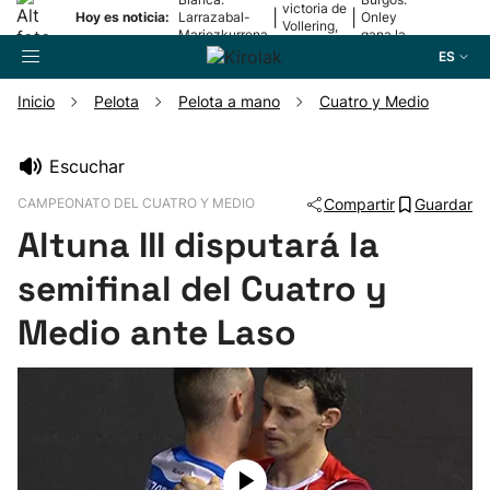
victoria de
|
|
Hoy es noticia:
Larrazabal-
Onley
Vollering,
Mariezkurrena
gana la
en la 5ª
II, a la final
2ª etapa
ES
etapa
Inicio
Pelota
Pelota a mano
Cuatro y Medio
Buscador
Escuchar
CAMPEONATO DEL CUATRO Y MEDIO
Compartir
Guardar
Fútbol
Altuna III disputará la
Pelota
semifinal del Cuatro y
Medio ante Laso
Remo
Baloncesto
Ciclismo