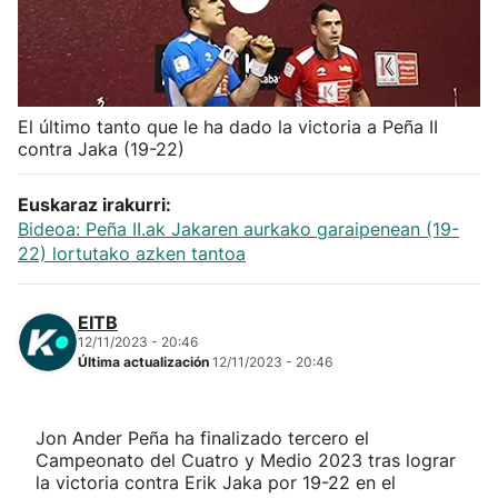
Herri-kirolak
Balonmano
El último tanto que le ha dado la victoria a Peña II
contra Jaka (19-22)
Kirolak 360
Euskaraz irakurri:
Atletismo
Bideoa: Peña II.ak Jakaren aurkako garaipenean (19-
22) lortutako azken tantoa
Carreras de montaña
EITB
Más deportes
12/11/2023 - 20:46
Última actualización
12/11/2023 - 20:46
"Helmuga"
Jon Ander Peña ha finalizado tercero el
Campeonato del Cuatro y Medio 2023 tras lograr
la victoria contra Erik Jaka por 19-22 en el