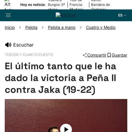
|
|
Hoy es noticia:
Burgos: 5ª
Francia:
Bandera de
etapa
8ª etapa
Ondarroa
ES
Inicio
Pelota
Pelota a mano
Cuatro y Medio
Buscador
Escuchar
TERCER Y CUARTO PUESTO
Compartir
Guardar
Fútbol
El último tanto que le ha
Pelota
dado la victoria a Peña II
contra Jaka (19-22)
Remo
Baloncesto
Ciclismo