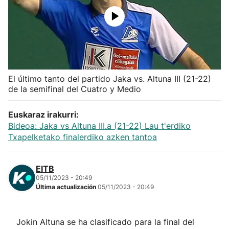
Herri-kirolak
Balonmano
Kirolak 360
El último tanto del partido Jaka vs. Altuna III (21-22)
de la semifinal del Cuatro y Medio
Atletismo
Euskaraz irakurri:
Bideoa: Jaka vs Altuna III.a (21-22) Lau t'erdiko
Carreras de montaña
Txapelketako finalerdiko azken tantoa
Más deportes
EITB
05/11/2023 - 20:49
"Helmuga"
Última actualización
05/11/2023 - 20:49
Jokin Altuna se ha clasificado para la final del