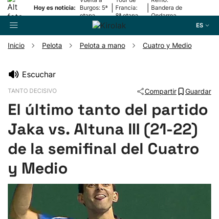
|
|
Hoy es noticia:
Burgos: 5ª
Francia:
Bandera de
etapa
8ª etapa
Ondarroa
ES
Inicio
Pelota
Pelota a mano
Cuatro y Medio
Buscador
Escuchar
TANTO DECISIVO
Compartir
Guardar
Fútbol
El último tanto del partido
Pelota
Jaka vs. Altuna III (21-22)
de la semifinal del Cuatro
Remo
y Medio
Baloncesto
Ciclismo