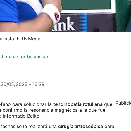
anista. EITB Media
 diote ezker belaunean
n
30/05/2025 - 16:39
Public
ófano para solucionar la
tendinopatía rotuliana
que
 confirmó la resonancia magnética a la que fue
ha informado Baiko.
fechas se le realizará una
cirugía artroscópica
para