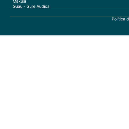
Makusi
Guau - Gure Audioa
Política 