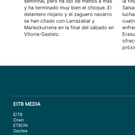
semifinal, pero ha ido de menos a más
la fin
y ha terminado muy bien el choque. El
Salsa
delantero riojano y el zaguero navarro
lucha
se han citado con Larrazabal y
cuatr
Mariezkurrena en la final del sábado en
enfre
Vitoria-Gasteiz.
Erasu
ofrec
próxi
EITB MEDIA
EITB
Orain
ETBON
Gaztea