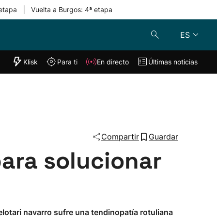
|
 etapa
Vuelta a Burgos: 4ª etapa
ES
"Helmuga"
Klisk
Para ti
En directo
Últimas noticias
Klisk
En directo
s
Para ti
Lo último
Compartir
Guardar
para solucionar
lotari navarro sufre una tendinopatía rotuliana