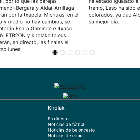
al, por lo que las parejas
ha estado igualado al
mendi-Bergara y Aldai-Arrillaga
tramo, Laso ha sido e
rán por la txapela. Mientras, en el
colorados, ya que Alb
o y medio no hay cambios, se
su mejor día.
ntarán Enara Gaminde e Itxaso
n. ETB2ON y kirolakeitb.eus
erán, en directo, las finales el
mo lunes.
Kirolak
En directo
Noticias de fútbol
Noticias de baloncesto
Noticias de remo