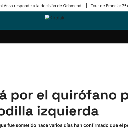
|
ol Ansa responde a la decisión de Oriamendi
Tour de Francia: 7ª
ri-
Balonmano
Kirolak
Atletismo
Carreras
Más
olak
360
de
deporte
Equipos
montaña
kolaritza
Competiciones
En
ri-
directo
otzea
Vídeos
ol Herri
por
atira
deporte
á por el quirófano 
odilla izquierda
que fue sometido hace varios días han confirmado que el pe