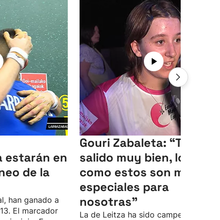
Gouri Zabaleta: “Todo h
 estarán en
salido muy bien, los días
rneo de la
como estos son muy
especiales para
nosotras”
al, han ganado a
-13. El marcador
La de Leitza ha sido campeona en el