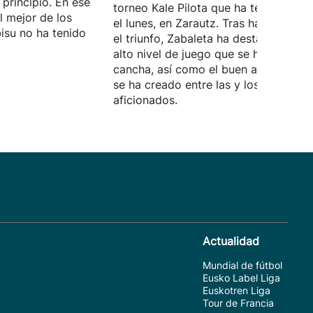
 principio. En ese
torneo Kale Pilota que ha tenido lugar
l mejor de los
el lunes, en Zarautz. Tras hacerse con
isu no ha tenido
el triunfo, Zabaleta ha destacado el
alto nivel de juego que se ha visto en
cancha, así como el buen ambiente q
se ha creado entre las y los
aficionados.
Actualidad
Mundial de fútbol
Eusko Label Liga
Euskotren Liga
Tour de Francia