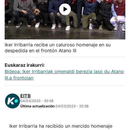
Herri-kirolak
Balonmano
Kirolak 360
Iker Irribarria recibe un caluroso homenaje en su
despedida en el frontón Atano III
Atletismo
Euskaraz irakurri:
Bideoa: Iker Irribarriak omenaldi berezia jaso du Atano
Carreras de montaña
III.a frontoian
Más deportes
EITB
04/03/2023 - 20:58
"Helmuga"
Última actualización
04/03/2023 - 20:58
Iker Irribarria ha recibido un mercido homenaje