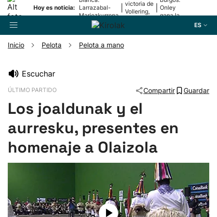
victoria de
|
|
Hoy es noticia:
Larrazabal-
Onley
Vollering,
Mariezkurrena
gana la
en la 5ª
II, a la final
2ª etapa
ES
etapa
Inicio
Pelota
Pelota a mano
Buscador
Escuchar
ÚLTIMO PARTIDO
Compartir
Guardar
Fútbol
Los joaldunak y el
Pelota
aurresku, presentes en
homenaje a Olaizola
Remo
Baloncesto
Ciclismo