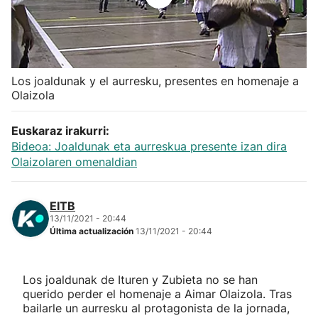
Herri-kirolak
Balonmano
Los joaldunak y el aurresku, presentes en homenaje a
Olaizola
Kirolak 360
Euskaraz irakurri:
Atletismo
Bideoa: Joaldunak eta aurreskua presente izan dira
Olaizolaren omenaldian
Carreras de montaña
EITB
Más deportes
13/11/2021 - 20:44
Última actualización
13/11/2021 - 20:44
"Helmuga"
Los joaldunak de Ituren y Zubieta no se han
querido perder el homenaje a Aimar Olaizola. Tras
bailarle un aurresku al protagonista de la jornada,