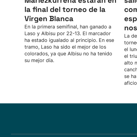
Mariezkurrena estarán en
sal
la final del torneo de la
com
Virgen Blanca
esp
nos
En la primera semifinal, han ganado a
Laso y Albisu por 22-13. El marcador
La de
ha estado igualado al principio. En ese
torne
tramo, Laso ha sido el mejor de los
el lu
colorados, ya que Albisu no ha tenido
el tr
su mejor día.
alto 
canch
se ha
afici