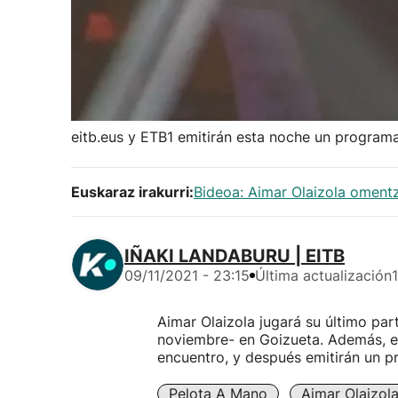
eitb.eus y ETB1 emitirán esta noche un programa
Euskaraz irakurri:
Bideoa: Aimar Olaizola omentz
IÑAKI LANDABURU | EITB
09/11/2021 - 23:15
Última actualización
Aimar Olaizola jugará su último par
noviembre- en Goizueta. Además, ei
encuentro, y después emitirán un p
Pelota A Mano
Aimar Olaizol