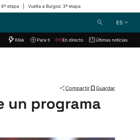
|
: 6ª etapa
Vuelta a Burgos: 3ª etapa
ES
"Helmuga"
Klisk
Para ti
En directo
Últimas noticias
Klisk
En directo
s
Para ti
Lo último
Compartir
Guardar
he un programa