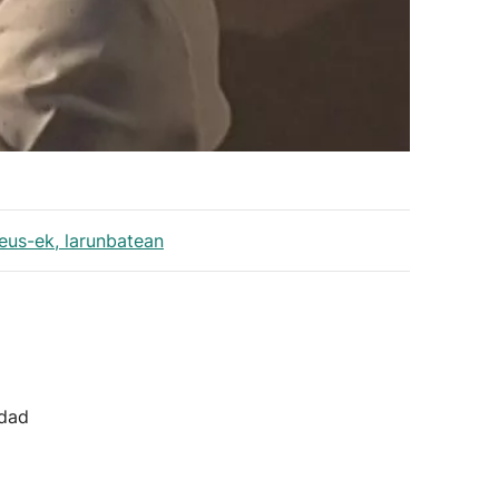
.eus-ek, larunbatean
idad