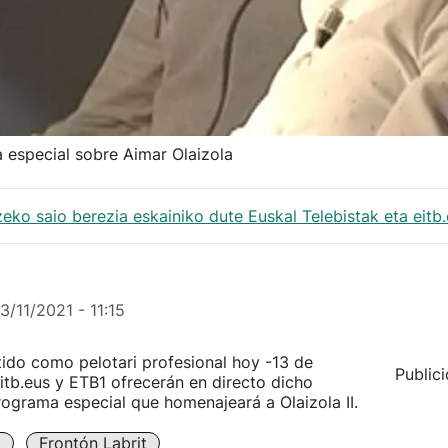
 especial sobre Aimar Olaizola
eko saio berezia eskainiko dute Euskal Telebistak eta eitb
13/11/2021 - 11:15
tido como pelotari profesional hoy -13 de
Public
tb.eus y ETB1 ofrecerán en directo dicho
rograma especial que homenajeará a Olaizola II.
a
Frontón Labrit