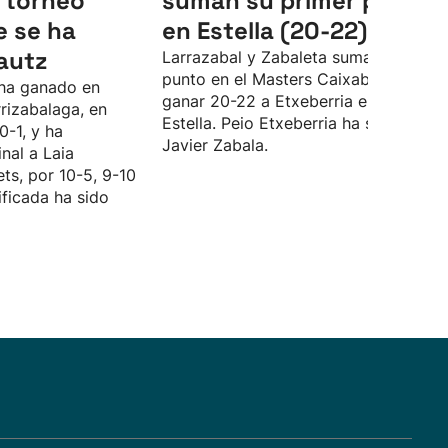
 torneo
suman su primer punto
e se ha
en Estella (20-22)
autz
Larrazabal y Zabaleta suman su prim
punto en el Masters Caixabank tras
 ha ganado en
ganar 20-22 a Etxeberria e Iztueta en
rrizabalaga, en
Estella. Peio Etxeberria ha sustituido 
0-1, y ha
Javier Zabala.
nal a Laia
ets, por 10-5, 9-10
ificada ha sido