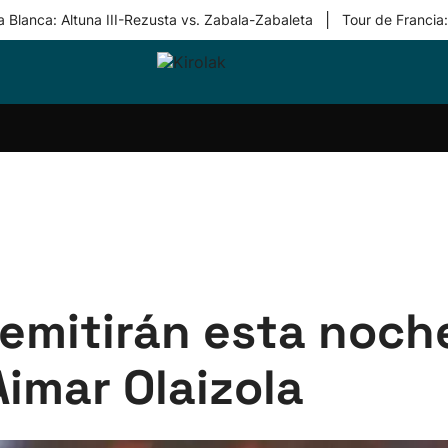
|
 Blanca: Altuna III-Rezusta vs. Zabala-Zabaleta
Tour de Francia
ri-
Balonmano
Kirolak
Atletismo
Carreras
Más
olak
360
de
deporte
Equipos
montaña
kolaritza
Competiciones
En
ri-
directo
otzea
Vídeos
ol Herri
por
atira
deporte
 emitirán esta noc
Aimar Olaizola