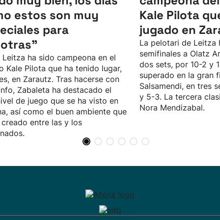
ido muy bien, los días
campeona del
o estos son muy
Kale Pilota qu
eciales para
jugado en Zar
otras”
La pelotari de Leitza
semifinales a Olatz A
 Leitza ha sido campeona en el
dos sets, por 10-2 y 1
o Kale Pilota que ha tenido lugar,
superado en la gran fi
nes, en Zarautz. Tras hacerse con
Salsamendi, en tres s
iunfo, Zabaleta ha destacado el
y 5-3. La tercera clas
nivel de juego que se ha visto en
Nora Mendizabal.
a, así como el buen ambiente que
 creado entre las y los
onados.