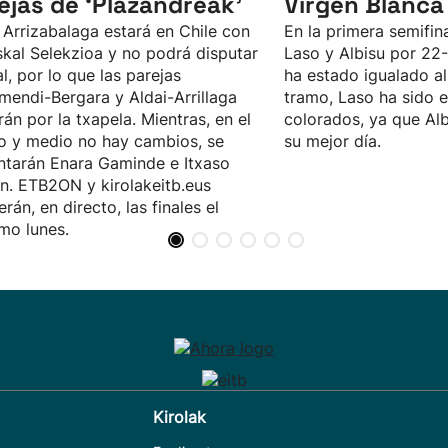
ejas de ‘Plazandreak'
Virgen Blanca
 Arrizabalaga estará en Chile con
En la primera semifin
skal Selekzioa y no podrá disputar
Laso y Albisu por 22
al, por lo que las parejas
ha estado igualado al
mendi-Bergara y Aldai-Arrillaga
tramo, Laso ha sido e
rán por la txapela. Mientras, en el
colorados, ya que Alb
o y medio no hay cambios, se
su mejor día.
ntarán Enara Gaminde e Itxaso
n. ETB2ON y kirolakeitb.eus
erán, en directo, las finales el
mo lunes.
Kirolak