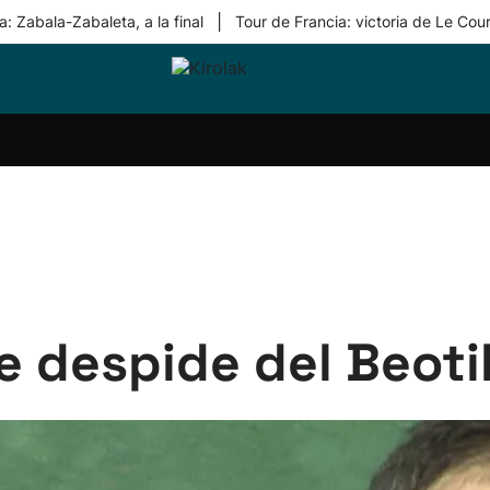
|
: Zabala-Zabaleta, a la final
Tour de Francia: victoria de Le Cou
ri-
Balonmano
Kirolak
Atletismo
Carreras
Más
olak
360
de
deporte
Equipos
montaña
kolaritza
Competiciones
En
ri-
directo
otzea
Vídeos
ol Herri
por
atira
deporte
e despide del Beoti