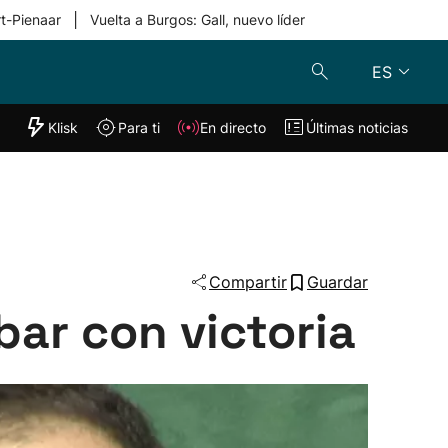
|
rt-Pienaar
Vuelta a Burgos: Gall, nuevo líder
ES
"Helmuga"
Klisk
Para ti
En directo
Últimas noticias
Klisk
En directo
s
Para ti
Lo último
Compartir
Guardar
bar con victoria