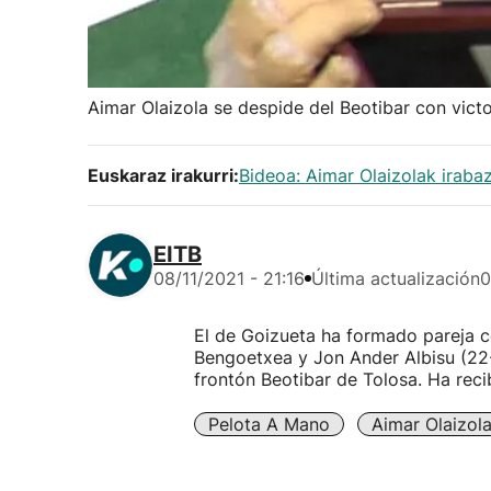
Aimar Olaizola se despide del Beotibar con victo
Euskaraz irakurri:
Bideoa: Aimar Olaizolak iraba
EITB
08/11/2021 - 21:16
Última actualización
0
El de Goizueta ha formado pareja 
Bengoetxea y Jon Ander Albisu (22-1
frontón Beotibar de Tolosa. Ha rec
Pelota A Mano
Aimar Olaizol