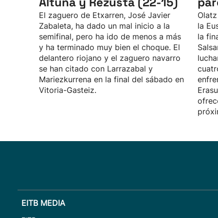
Altuna y Rezusta (22-15)
par
El zaguero de Etxarren, José Javier
Olatz
Zabaleta, ha dado un mal inicio a la
la Eu
semifinal, pero ha ido de menos a más
la fin
y ha terminado muy bien el choque. El
Salsa
delantero riojano y el zaguero navarro
lucha
se han citado con Larrazabal y
cuatr
Mariezkurrena en la final del sábado en
enfre
Vitoria-Gasteiz.
Erasu
ofrec
próxi
EITB MEDIA