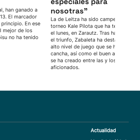
especiales para
nosotras”
al, han ganado a
-13. El marcador
La de Leitza ha sido campeona en el
 principio. En ese
torneo Kale Pilota que ha tenido lugar
l mejor de los
el lunes, en Zarautz. Tras hacerse con
isu no ha tenido
el triunfo, Zabaleta ha destacado el
alto nivel de juego que se ha visto en
cancha, así como el buen ambiente q
se ha creado entre las y los
aficionados.
Actualidad