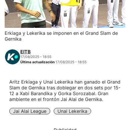
Herri-kirolak
Balonmano
Erkiaga y Lekerika se imponen en el Grand Slam de
Gernika
Kirolak 360
EITB
Atletismo
17/08/2025 - 18:55
Última actualización
17/08/2025 - 18:55
Carreras de montaña
Aritz Erkiaga y Unai Lekerika han ganado el Grand
Slam de Gernika tras doblegar en dos sets por 15-
Más deportes
12 a Xabi Barandika y Gorka Sorozabal. Gran
ambiente en el frontón Jai Alai de Gernika.
"Helmuga"
Jai Alai League
Unai Lekerika