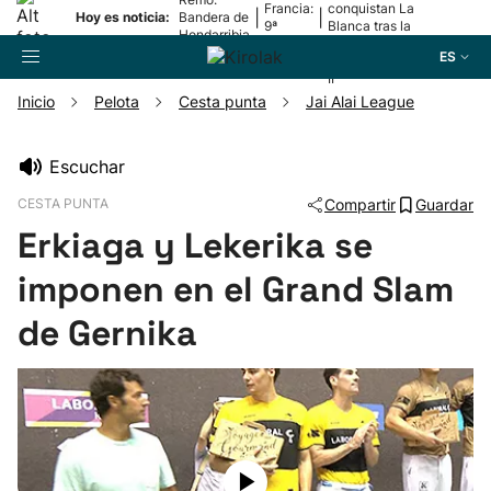
Francia:
conquistan La
|
|
Hoy es noticia:
Bandera de
9ª
Blanca tras la
Hondarribia
etapa
lesión de
ES
Mariezkurrena
II
Inicio
Pelota
Cesta punta
Jai Alai League
Buscador
Escuchar
CESTA PUNTA
Compartir
Guardar
Fútbol
Erkiaga y Lekerika se
Pelota
imponen en el Grand Slam
de Gernika
Remo
Baloncesto
Ciclismo