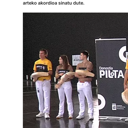
arteko akordioa sinatu dute.