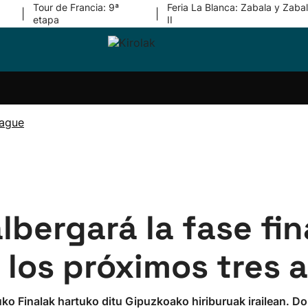
Tour de Francia: 9ª
Feria La Blanca: Zabala y Zabal
|
|
etapa
II
ri-
Balonmano
Kirolak
Atletismo
Carreras
Más
olak
360
de
deporte
Equipos
montaña
kolaritza
Competiciones
En
eague
ri-
directo
otzea
Vídeos
ol Herri
por
atira
deporte
bergará la fase fina
los próximos tres 
 Finalak hartuko ditu Gipuzkoako hiriburuak irailean. D