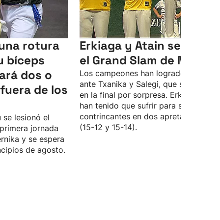
 una rotura
Erkiaga y Atain se llevan
u bíceps
el Grand Slam de Markin
ará dos o
Los campeones han logrado la victor
ante Txanika y Salegi, que se colaron
fuera de los
en la final por sorpresa. Erkiaga y Ata
han tenido que sufrir para superar a 
contrincantes en dos apretados sets
 se lesionó el
(15-12 y 15-14).
primera jornada
rnika y se espera
ncipios de agosto.