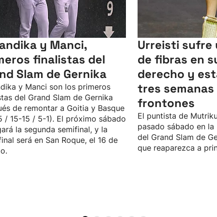
andika y Manci,
Urreisti sufre
meros finalistas del
de fibras en s
nd Slam de Gernika
derecho y est
tres semanas 
dika y Manci son los primeros
istas del Grand Slam de Gernika
frontones
és de remontar a Goitia y Basque
El puntista de Mutriku
5 / 15-15 / 5-1). El próximo sábado
pasado sábado en la 
gará la segunda semifinal, y la
del Grand Slam de Ge
final será en San Roque, el 16 de
que reaparezca a pri
o.