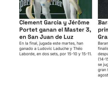
Clement Garcia y Jérôme
Bar
Portet ganan el Master 3,
pri
en San Juan de Luz
Gra
En la final, jugada este martes, han
Baran
ganado a Ludovic Laduche y Théo
final
Laborde, en dos sets, por 15-10 y 15-11.
despu
(14-1
se ju
gran 
agost