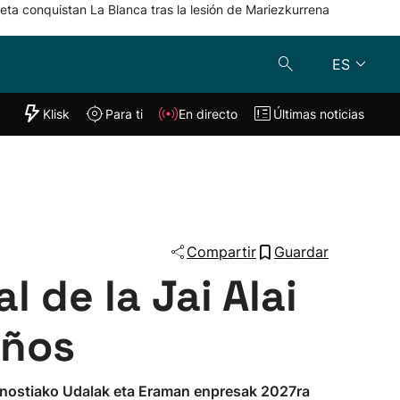
eta conquistan La Blanca tras la lesión de Mariezkurrena
ES
"Helmuga"
Klisk
Para ti
En directo
Últimas noticias
Klisk
En directo
s
Para ti
Lo último
Compartir
Guardar
l de la Jai Alai
años
onostiako Udalak eta Eraman enpresak 2027ra