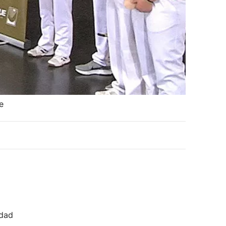
e
idad