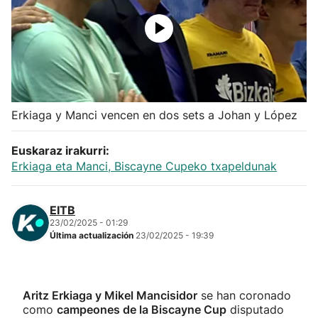
Herri-kirolak
Balonmano
Kirolak 360
Erkiaga y Manci vencen en dos sets a Johan y López
Atletismo
Euskaraz irakurri:
Erkiaga eta Manci, Biscayne Cupeko txapeldunak
Carreras de montaña
EITB
Más deportes
23/02/2025 - 01:29
Última actualización
23/02/2025 - 19:39
"Helmuga"
Aritz Erkiaga y Mikel Mancisidor
se han coronado
como
campeones de la Biscayne Cup
disputado