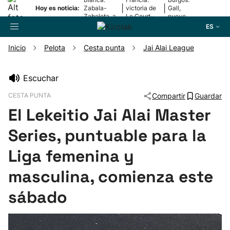
|
|
Hoy es noticia:
Zabala-
victoria de
Gall,
Zabaleta, a
Le Court-
nuevo
la final
Pienaar
líder
ES
Inicio
Pelota
Cesta punta
Jai Alai League
Buscador
Escuchar
CESTA PUNTA
Compartir
Guardar
Fútbol
El Lekeitio Jai Alai Master
Pelota
Series, puntuable para la
Liga femenina y
Remo
masculina, comienza este
Baloncesto
sábado
Ciclismo