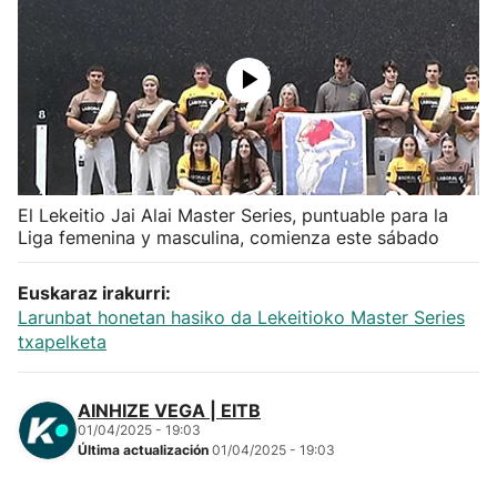
Herri-kirolak
Balonmano
Kirolak 360
El Lekeitio Jai Alai Master Series, puntuable para la
Atletismo
Liga femenina y masculina, comienza este sábado
Carreras de montaña
Euskaraz irakurri:
Larunbat honetan hasiko da Lekeitioko Master Series
Más deportes
txapelketa
"Helmuga"
AINHIZE VEGA | EITB
01/04/2025 - 19:03
Última actualización
01/04/2025 - 19:03