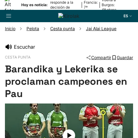
responde a la
Francia:
|
|
Hoy es noticia:
Burgos:
decisión de
7ª
4ª etapa
Oriamendi
etapa
ES
Inicio
Pelota
Cesta punta
Jai Alai League
Buscador
Escuchar
CESTA PUNTA
Compartir
Guardar
Fútbol
Barandika y Lekerika se
Pelota
proclaman campeones en
Pau
Remo
Baloncesto
Ciclismo