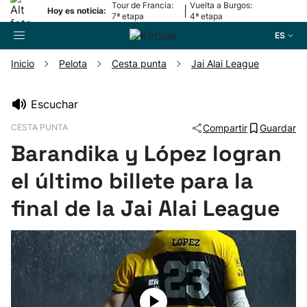
Tour de Francia:
Vuelta a Burgos:
|
Hoy es noticia:
7ª etapa
4ª etapa
ES
Inicio
Pelota
Cesta punta
Jai Alai League
Buscador
Escuchar
CESTA PUNTA
Compartir
Guardar
Fútbol
Barandika y López logran
Pelota
el último billete para la
final de la Jai Alai League
Remo
Baloncesto
Ciclismo