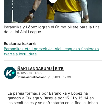
Herri-kirolak
Balonmano
Barandika y López logran el último billete para la final
de la Jai Alai League
Kirolak 360
Euskaraz irakurri:
Atletismo
Barandikak eta Lopezek Jai Alai Leagueko finalerako
txartela lortu dute
Carreras de montaña
IÑAKI LANDABURU | EITB
Más deportes
15/10/2024 - 17:39
Última actualización
15/10/2024 - 17:39
"Helmuga"
La pareja formada por Barandika y López ha
ganado a Erkiaga y Basque por 15-11 y 15-14 en
las semifinales y se enfrentarán en la final a Johan