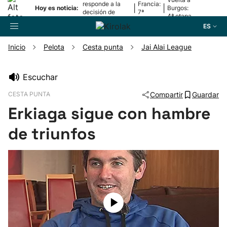
responde a la
Francia:
|
|
Hoy es noticia:
Burgos:
decisión de
7ª
4ª etapa
Oriamendi
etapa
ES
Inicio
Pelota
Cesta punta
Jai Alai League
Buscador
Escuchar
CESTA PUNTA
Compartir
Guardar
Fútbol
Erkiaga sigue con hambre
Pelota
de triunfos
Remo
Baloncesto
Ciclismo