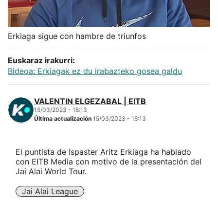
Herri-kirolak
Erkiaga sigue con hambre de triunfos
Balonmano
Euskaraz irakurri:
Kirolak 360
Bideoa: Erkiagak ez du irabazteko gosea galdu
Atletismo
VALENTIN ELGEZABAL | EITB
15/03/2023 - 18:13
Última actualización
15/03/2023 - 18:13
Carreras de montaña
Más deportes
El puntista de Ispaster Aritz Erkiaga ha hablado
con EITB Media con motivo de la presentación del
Jai Alai World Tour.
"Helmuga"
Jai Alai League