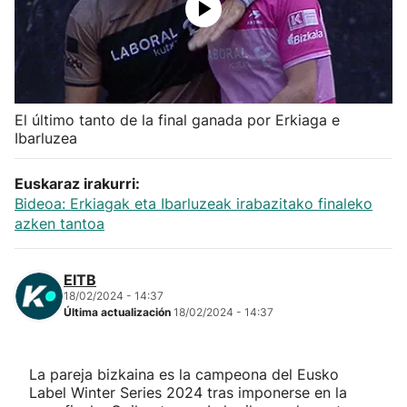
Herri-kirolak
Balonmano
El último tanto de la final ganada por Erkiaga e
Kirolak 360
Ibarluzea
Atletismo
Euskaraz irakurri:
Bideoa: Erkiagak eta Ibarluzeak irabazitako finaleko
azken tantoa
Carreras de montaña
Más deportes
EITB
18/02/2024 - 14:37
Última actualización
18/02/2024 - 14:37
"Helmuga"
La pareja bizkaina es la campeona del Eusko
Label Winter Series 2024 tras imponerse en la