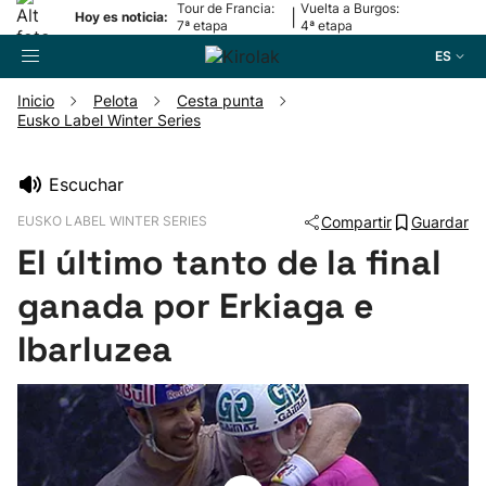
Tour de Francia:
Vuelta a Burgos:
|
Hoy es noticia:
7ª etapa
4ª etapa
ES
Inicio
Pelota
Cesta punta
Eusko Label Winter Series
Buscador
Escuchar
Fútbol
EUSKO LABEL WINTER SERIES
Compartir
Guardar
El último tanto de la final
Pelota
ganada por Erkiaga e
Remo
Ibarluzea
Baloncesto
Ciclismo