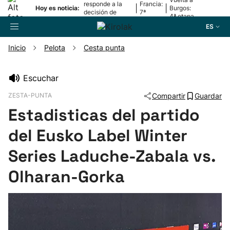
responde a la
Francia:
|
|
Hoy es noticia:
Burgos:
decisión de
7ª
4ª etapa
Oriamendi
etapa
ES
Inicio
Pelota
Cesta punta
Buscador
Escuchar
ZESTA-PUNTA
Compartir
Guardar
Fútbol
Estadisticas del partido
Pelota
del Eusko Label Winter
Series Laduche-Zabala vs.
Remo
Olharan-Gorka
Baloncesto
Ciclismo