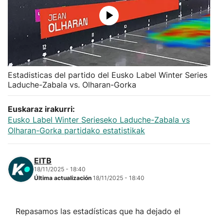
Herri-kirolak
Balonmano
Kirolak 360
Estadisticas del partido del Eusko Label Winter Series
Laduche-Zabala vs. Olharan-Gorka
Atletismo
Euskaraz irakurri:
Eusko Label Winter Serieseko Laduche-Zabala vs
Carreras de montaña
Olharan-Gorka partidako estatistikak
Más deportes
EITB
18/11/2025 - 18:40
"Helmuga"
Última actualización
18/11/2025 - 18:40
Repasamos las estadísticas que ha dejado el