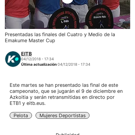
Herri-kirolak
Balonmano
Presentadas las finales del Cuatro y Medio de la
Emakume Master Cup
Kirolak 360
EITB
Atletismo
04/12/2018 - 17:34
Última actualización
04/12/2018 - 17:34
Carreras de montaña
Este martes se han presentado las final de este
campeonato, que se jugarán el 9 de diciembre en
Más deportes
Azkoitia y serán retransmitidas en directo por
ETB1 y eitb.eus.
"Helmuga"
Pelota
Mujeres Deportistas