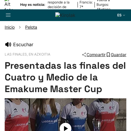
responde a la
Francia:
|
|
Hoy es noticia:
Burgos:
decisión de
7ª
4ª etapa
Oriamendi
etapa
ES
Inicio
Pelota
Buscador
Escuchar
LAS FINALES, EN AZKOITIA
Compartir
Guardar
Fútbol
Presentadas las finales del
Pelota
Cuatro y Medio de la
Emakume Master Cup
Remo
Baloncesto
Ciclismo