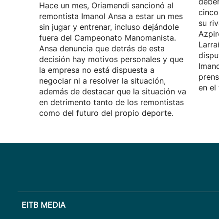
deber
Hace un mes, Oriamendi sancionó al
cinco
remontista Imanol Ansa a estar un mes
su ri
sin jugar y entrenar, incluso dejándole
Azpir
fuera del Campeonato Manomanista.
Larra
Ansa denuncia que detrás de esta
dispu
decisión hay motivos personales y que
Imano
la empresa no está dispuesta a
prens
negociar ni a resolver la situación,
en el
además de destacar que la situación va
en detrimento tanto de los remontistas
como del futuro del propio deporte.
EITB MEDIA