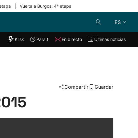
|
 etapa
Vuelta a Burgos: 4ª etapa
ES
"Helmuga"
Klisk
Para ti
En directo
Últimas noticias
Klisk
En directo
s
Para ti
Lo último
Compartir
Guardar
2015