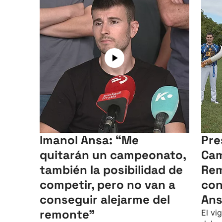
Imanol Ansa: “Me
Pre
quitarán un campeonato,
Cam
también la posibilidad de
Rem
competir, pero no van a
con
conseguir alejarme del
An
remonte"
El vi