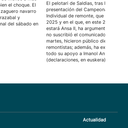
El pelotari de Saldias, tras la
ien el choque. El
presentación del Campeonato
l zaguero navarro
Individual de remonte, que ganó en
razabal y
2025 y en el que, en este 2026, no
inal del sábado en
estará Ansa II, ha argumentado por q
no suscribió el comunicado que, el
martes, hicieron público dieciocho
remontistas; además, ha expresado
todo su apoyo a Imanol Ansa
(declaraciones, en euskera).
Actualidad