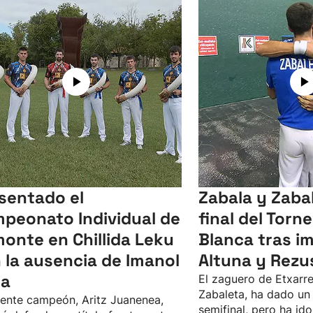
sentado el
Zabala y Zabal
peonato Individual de
final del Torn
onte en Chillida Leku
Blanca tras i
 la ausencia de Imanol
Altuna y Rezu
sa
El zaguero de Etxarre
Zabaleta, ha dado un 
gente campeón, Aritz Juanenea,
semifinal, pero ha i