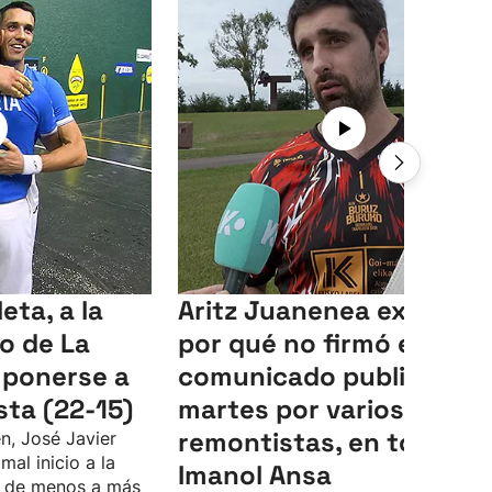
eta, a la
Aritz Juanenea explica
eo de La
por qué no firmó el
mponerse a
comunicado publicado e
sta (22-15)
martes por varios
remontistas, en torno a
n, José Javier
mal inicio a la
Imanol Ansa
do de menos a más