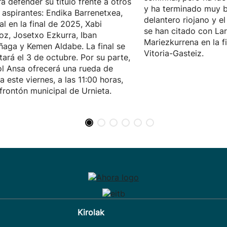
á defender su título frente a otros
y ha terminado muy b
 aspirantes: Endika Barrenetxea,
delantero riojano y e
val en la final de 2025, Xabi
se han citado con Lar
oz, Josetxo Ezkurra, Iban
Mariezkurrena en la f
ñaga y Kemen Aldabe. La final se
Vitoria-Gasteiz.
tará el 3 de octubre. Por su parte,
l Ansa ofrecerá una rueda de
a este viernes, a las 11:00 horas,
 frontón municipal de Urnieta.
Kirolak