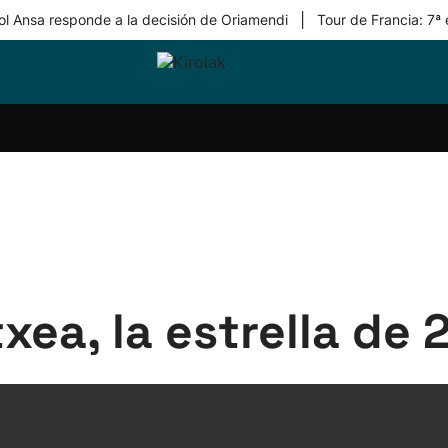
|
ol Ansa responde a la decisión de Oriamendi
Tour de Francia: 7ª
ri-
Balonmano
Kirolak
Atletismo
Carreras
Más
olak
360
de
deporte
Equipos
montaña
kolaritza
Competiciones
En
ri-
directo
otzea
Vídeos
ol Herri
por
atira
deporte
xea, la estrella de 