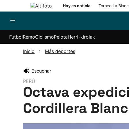
Hoy es noticia:
Torneo La Blanca
Pelota
Remo
Baloncesto
Ciclismo
Her
Fútbol
Remo
Ciclismo
Pelota
Herri-kirolak
kir
os
Pelota a
Euskotren
Equipos
Itzulia
ticiones
mano
Liga
Competiciones
Basque
Aiz
Inicio
Más deportes
Cesta
Eusko Label
Country
Har
punta
Liga
Itzulia
jas
Remonte
Bandera de La
Women
Kir
Escuchar
Pala
Concha
Giro de
Sok
Campeonato
Italia
PERÚ
Octava expedici
de Euskadi
Tour de
Otras
Francia
competiciones
2026
Cordillera Blan
Vuelta a
España
Otras
carreras