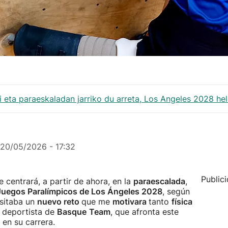
i eta paraeskaladan jarriko du arreta, Los Angeles 2028 he
20/05/2026 - 17:32
Public
e centrará, a partir de ahora, en la
paraescalada
,
uegos Paralímpicos de Los Ángeles 2028
, según
esitaba un
nuevo reto
que me
motivara
tanto
física
a deportista de
Basque
Team
, que afronta este
en su carrera.