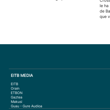
Cross
le ha
de Ba
que v
EITB MEDIA
EITB
Orain
ETBON
Gaztea
Makusi
Guau - Gure Audioa