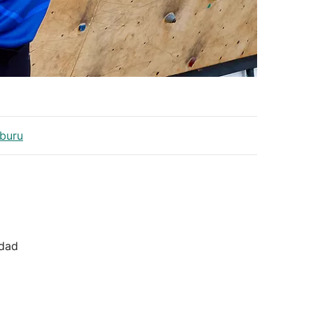
lburu
idad