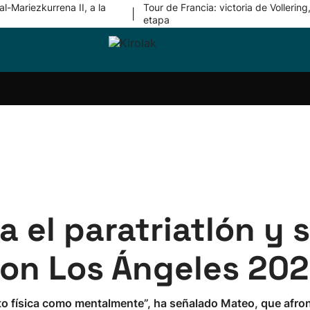
l-Mariezkurrena II, a la
Tour de Francia: victoria de Vollering,
|
etapa
ri-
Balonmano
Kirolak
Atletismo
Carreras
Más
olak
360
de
deporte
Equipos
montaña
kolaritza
Competiciones
En
ri-
directo
otzea
Vídeos
ol Herri
por
atira
deporte
 el paratriatlón y s
con Los Ángeles 202
to física como mentalmente”, ha señalado Mateo, que afro