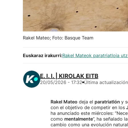
Rakel Mateo; Foto: Basque Team
Euskaraz irakurri:
Rakel Mateok paratriatloia utz
E. I. I. | KIROLAK EITB
20/05/2026 - 17:32
Última actualización
Rakel Mateo
deja el
paratriatlón
y s
con el objetivo de competir en los
J
ha anunciado este miércoles: “Nec
como
mentalmente
”, ha señalado l
cambio como una evolución natural 