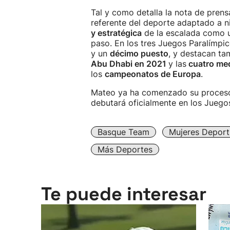
Tal y como detalla la nota de pren
referente del deporte adaptado a ni
y estratégica
de la escalada como u
paso. En los tres Juegos Paralímpi
y un
décimo puesto
, y destacan ta
Abu Dhabi en 2021
y las
cuatro med
los
campeonatos de Europa
.
Mateo ya ha comenzado su proceso 
debutará oficialmente en los Juego
Basque Team
Mujeres Deport
Más Deportes
Te puede interesar