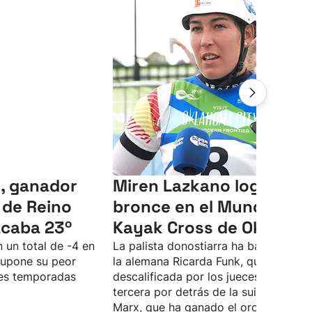
, ganador
Miren Lazkano logra el
 de Reino
bronce en el Mundial de
acaba 23º
Kayak Cross de Oklaho
 un total de -4 en
La palista donostiarra ha batallado c
supone su peor
la alemana Ricarda Funk, que ha sido
tres temporadas
descalificada por los jueces, y termin
tercera por detrás de la suiza Alena
Marx, que ha ganado el oro, y de la