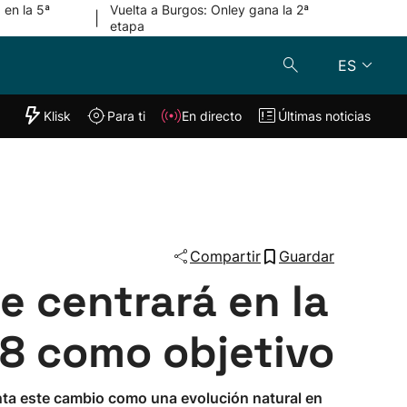
 en la 5ª
Vuelta a Burgos: Onley gana la 2ª
|
etapa
ES
"Helmuga"
Klisk
Para ti
En directo
Últimas noticias
Klisk
En directo
s
Para ti
Lo último
Compartir
Guardar
e centrará en la
8 como objetivo
nta este cambio como una evolución natural en