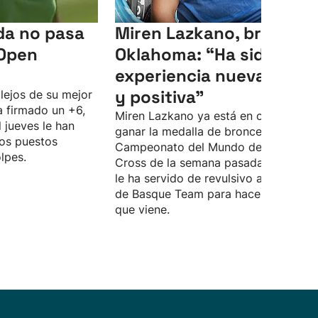
da no pasa
Miren Lazkano, bronce 
 Open
Oklahoma: “Ha sido una
experiencia nueva, boni
y positiva"
lejos de su mejor
ha firmado un +6,
Miren Lazkano ya está en casa tras
l jueves le han
ganar la medalla de bronce en el
los puestos
Campeonato del Mundo de Kayak
lpes.
Cross de la semana pasada. La haza
le ha servido de revulsivo a la palista
de Basque Team para hacer frente a 
que viene.