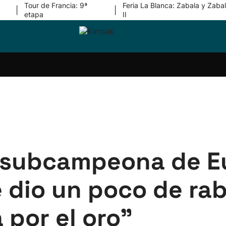
Tour de Francia: 9ª
Feria La Blanca: Zabala y Zabal
|
|
etapa
II
ri-
Balonmano
Kirolak
Atletismo
Carreras
Más
olak
360
de
deporte
Equipos
montaña
kolaritza
Competiciones
En
ri-
directo
otzea
Vídeos
ol Herri
por
atira
deporte
, subcampeona de E
e dio un poco de ra
por el oro"