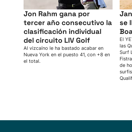
Jon Rahm gana por
Jan
tercer año consecutivo la
se l
clasificación individual
Boa
del circuito LIV Golf
El YE
las Q
Al vizcaíno le ha bastado acabar en
Surf 
Nueva York en el puesto 41, con +8 en
Fistr
el total.
de ho
surfi
Quali