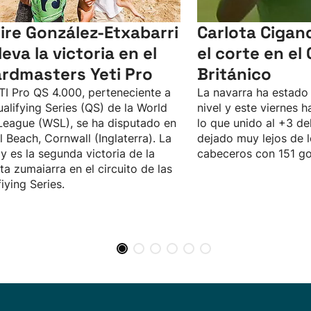
ire González-Etxabarri
Carlota Cigan
leva la victoria en el
el corte en el
rdmasters Yeti Pro
Británico
TI Pro QS 4.000, perteneciente a
La navarra ha estado 
ualifying Series (QS) de la World
nivel y este viernes 
League (WSL), se ha disputado en
lo que unido al +3 de
al Beach, Cornwall (Inglaterra). La
dejado muy lejos de 
y es la segunda victoria de la
cabeceros con 151 go
sta zumaiarra en el circuito de las
fiying Series.