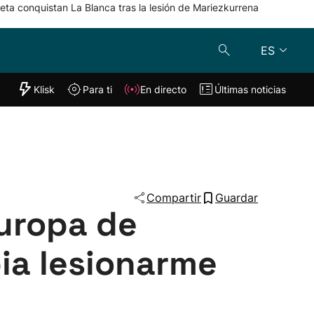
eta conquistan La Blanca tras la lesión de Mariezkurrena
ES
"Helmuga"
Klisk
Para ti
En directo
Últimas noticias
Klisk
En directo
s
Para ti
Lo último
Compartir
Guardar
uropa de
bia lesionarme