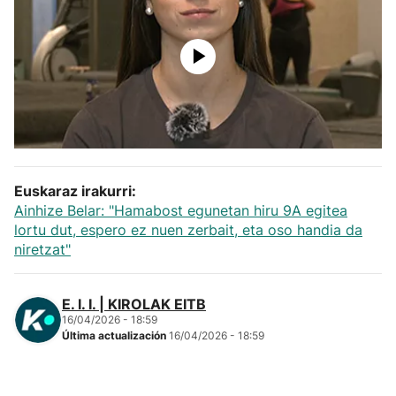
Herri-kirolak
Balonmano
Kirolak 360
Atletismo
Euskaraz irakurri:
Ainhize Belar: "Hamabost egunetan hiru 9A egitea
Carreras de montaña
lortu dut, espero ez nuen zerbait, eta oso handia da
niretzat"
Más deportes
E. I. I. | KIROLAK EITB
"Helmuga"
16/04/2026 - 18:59
Última actualización
16/04/2026 - 18:59