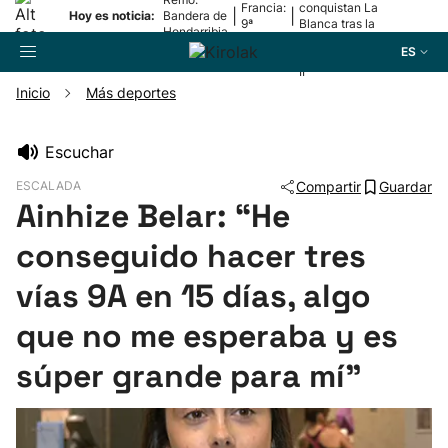
Francia:
conquistan La
|
|
Hoy es noticia:
Bandera de
9ª
Blanca tras la
Hondarribia
etapa
lesión de
ES
Mariezkurrena
II
Inicio
Más deportes
Buscador
Escuchar
ESCALADA
Compartir
Guardar
Fútbol
Ainhize Belar: “He
conseguido hacer tres
Pelota
vías 9A en 15 días, algo
Remo
que no me esperaba y es
Baloncesto
súper grande para mí"
Ciclismo