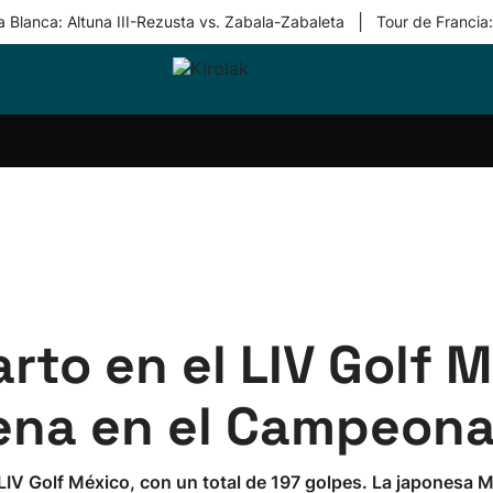
|
 Blanca: Altuna III-Rezusta vs. Zabala-Zabaleta
Tour de Francia
ri-
Balonmano
Kirolak
Atletismo
Carreras
Más
olak
360
de
deporte
Equipos
montaña
kolaritza
Competiciones
En
ri-
directo
otzea
Vídeos
ol Herri
por
atira
deporte
to en el LIV Golf M
ena en el Campeona
 LIV Golf México, con un total de 197 golpes. La japonesa