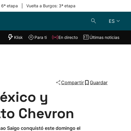
|
: 6ª etapa
Vuelta a Burgos: 3ª etapa
ES
"Helmuga"
Klisk
Para ti
En directo
Últimas noticias
Klisk
En directo
s
Para ti
Lo último
Compartir
Guardar
éxico y
to Chevron
 Mao Saigo conquistó este domingo el