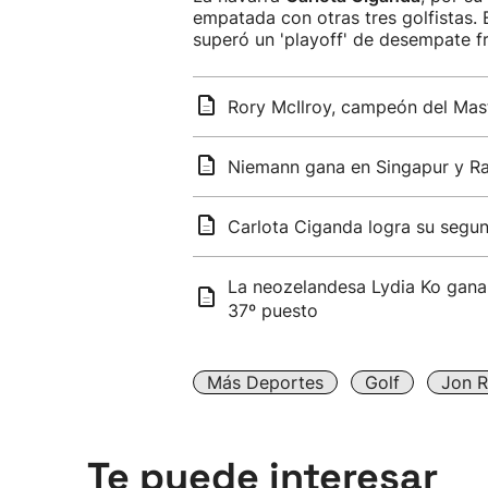
empatada con otras tres golfistas. 
superó un 'playoff' de desempate fr
Rory McIlroy, campeón del Ma
Niemann gana en Singapur y R
Carlota Ciganda logra su seg
La neozelandesa Lydia Ko gana 
37º puesto
Más Deportes
Golf
Jon 
Te puede interesar