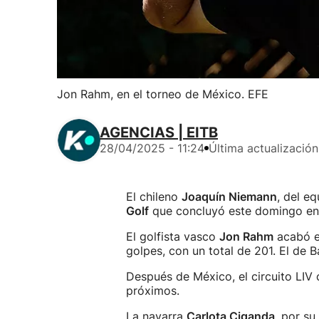
Jon Rahm, en el torneo de México. EFE
AGENCIAS | EITB
28/04/2025 - 11:24
Última actualización
El chileno
Joaquín Niemann
, del e
Golf
que concluyó este domingo en 
El golfista vasco
Jon Rahm
acabó en
golpes, con un total de 201. El de B
Después de México, el circuito LIV 
próximos.
La navarra
Carlota Ciganda
, por su