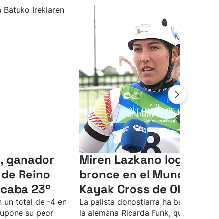
, ganador
Miren Lazkano logra el
 de Reino
bronce en el Mundial de
acaba 23º
Kayak Cross de Oklaho
 un total de -4 en
La palista donostiarra ha batallado c
supone su peor
la alemana Ricarda Funk, que ha sido