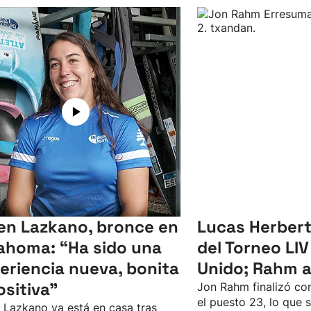
en Lazkano, bronce en
Lucas Herbert
ahoma: “Ha sido una
del Torneo LIV
eriencia nueva, bonita
Unido; Rahm 
ositiva"
Jon Rahm finalizó con
el puesto 23, lo que 
 Lazkano ya está en casa tras