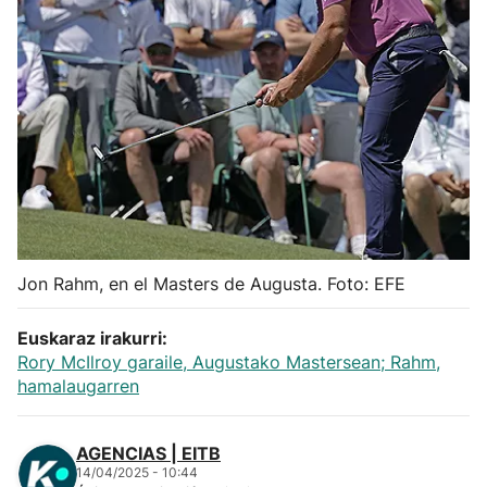
Herri-kirolak
Balonmano
Kirolak 360
Atletismo
Carreras de montaña
Jon Rahm, en el Masters de Augusta. Foto: EFE
Más deportes
Euskaraz irakurri:
Rory McIlroy garaile, Augustako Mastersean; Rahm,
hamalaugarren
"Helmuga"
AGENCIAS | EITB
14/04/2025 - 10:44