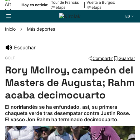
Tour de Francia:
Vuelta a Burgos:
|
Hoy es noticia:
7ª etapa
4ª etapa
ES
Inicio
Más deportes
Buscador
Escuchar
GOLF
Compartir
Guardar
Fútbol
Rory McIlroy, campeón del
Pelota
Masters de Augusta; Rahm
acaba decimocuarto
Remo
El norirlandés se ha enfundado, así, su primera
chaqueta verde tras desempatar contra Justin Rose.
Baloncesto
El vasco Jon Rahm ha terminado decimocuarto.
Ciclismo