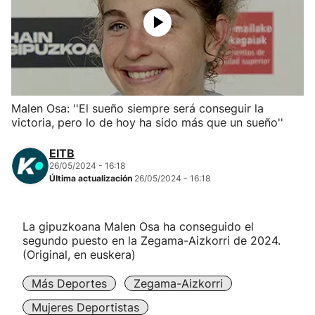
Herri-kirolak
Balonmano
Kirolak 360
Malen Osa: ''El sueño siempre será conseguir la
victoria, pero lo de hoy ha sido más que un sueño''
Atletismo
EITB
26/05/2024 - 16:18
Carreras de montaña
Última actualización
26/05/2024 - 16:18
Más deportes
La gipuzkoana Malen Osa ha conseguido el
segundo puesto en la Zegama-Aizkorri de 2024.
"Helmuga"
(Original, en euskera)
Más Deportes
Zegama-Aizkorri
Mujeres Deportistas