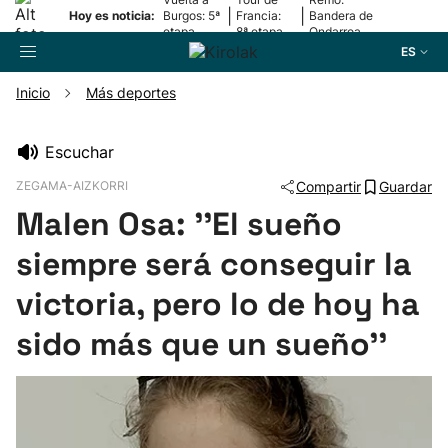
|
|
Hoy es noticia:
Burgos: 5ª
Francia:
Bandera de
etapa
8ª etapa
Ondarroa
ES
Inicio
Más deportes
Buscador
Escuchar
ZEGAMA-AIZKORRI
Compartir
Guardar
Fútbol
Malen Osa: ''El sueño
Pelota
siempre será conseguir la
victoria, pero lo de hoy ha
Remo
sido más que un sueño''
Baloncesto
Ciclismo