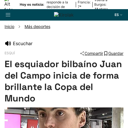
responde a la
Francia:
|
|
Hoy es noticia:
Burgos:
decisión de
7ª
4ª etapa
Oriamendi
etapa
ES
Inicio
Más deportes
Buscador
Escuchar
ESQUÍ
Compartir
Guardar
Fútbol
El esquiador bilbaíno Juan
Pelota
del Campo inicia de forma
brillante la Copa del
Remo
Mundo
Baloncesto
Ciclismo