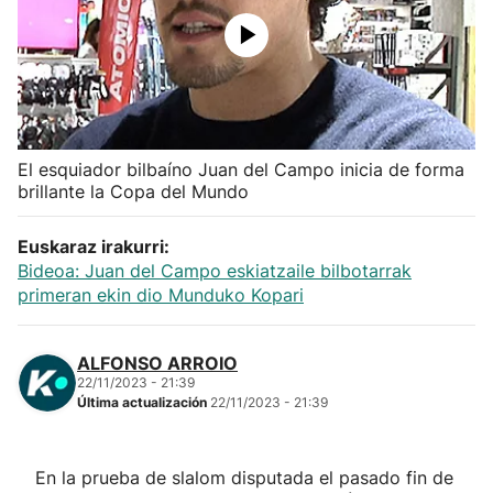
Herri-kirolak
Balonmano
Kirolak 360
El esquiador bilbaíno Juan del Campo inicia de forma
brillante la Copa del Mundo
Atletismo
Euskaraz irakurri:
Bideoa: Juan del Campo eskiatzaile bilbotarrak
Carreras de montaña
primeran ekin dio Munduko Kopari
Más deportes
ALFONSO ARROIO
22/11/2023 - 21:39
"Helmuga"
Última actualización
22/11/2023 - 21:39
En la prueba de slalom disputada el pasado fin de