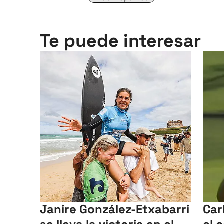
Te puede interesar
Janire González-Etxabarri
Car