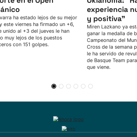
corte en el Open
Oklahoma: “Ha
tánico
experiencia n
y positiva"
varra ha estado lejos de su mejor
 y este viernes ha firmado un +6,
Miren Lazkano ya est
e unido al +3 del jueves le han
ganar la medalla de b
o muy lejos de los puestos
Campeonato del Mun
eros con 151 golpes.
Cross de la semana p
le ha servido de revul
de Basque Team para 
que viene.