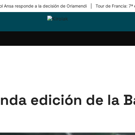
|
ol Ansa responde a la decisión de Oriamendi
Tour de Francia: 7ª
ri-
Balonmano
Kirolak
Atletismo
Carreras
Más
olak
360
de
deporte
Equipos
montaña
kolaritza
Competiciones
En
ri-
directo
otzea
Vídeos
ol Herri
por
atira
deporte
unda edición de la 