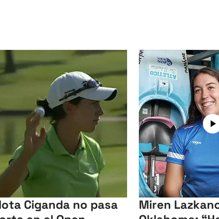
lota Ciganda no pasa
Miren Lazkano