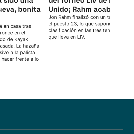
 sido una
del Torneo LIV de Reino
ueva, bonita
Unido; Rahm acaba 23º
Jon Rahm finalizó con un total de -4 
el puesto 23, lo que supone su peor
á en casa tras
clasificación en las tres temporadas
ronce en el
que lleva en LIV.
do de Kayak
asada. La hazaña
sivo a la palista
hacer frente a lo