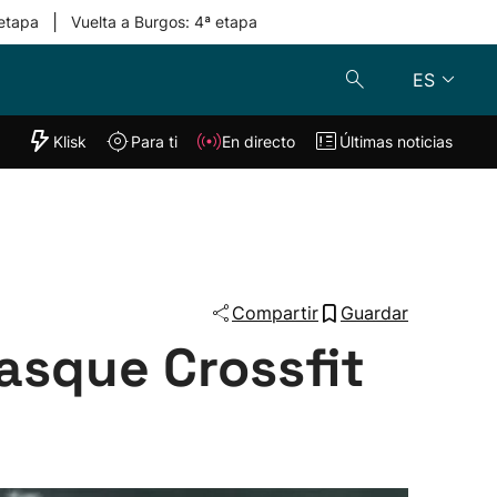
|
 etapa
Vuelta a Burgos: 4ª etapa
ES
"Helmuga"
Klisk
Para ti
En directo
Últimas noticias
Klisk
En directo
s
Para ti
Lo último
Compartir
Guardar
Basque Crossfit