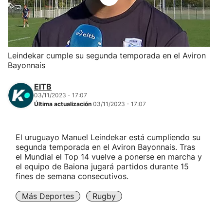
Herri-kirolak
Balonmano
Leindekar cumple su segunda temporada en el Aviron
Bayonnais
Kirolak 360
EITB
Atletismo
03/11/2023 - 17:07
Última actualización
03/11/2023 - 17:07
Carreras de montaña
El uruguayo Manuel Leindekar está cumpliendo su
segunda temporada en el Aviron Bayonnais. Tras
Más deportes
el Mundial el Top 14 vuelve a ponerse en marcha y
el equipo de Baiona jugará partidos durante 15
"Helmuga"
fines de semana consecutivos.
Más Deportes
Rugby