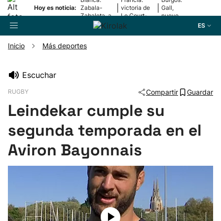
|
|
Hoy es noticia:
Zabala-
victoria de
Gall,
Zabaleta, a
Le Court-
nuevo
la final
Pienaar
líder
ES
Inicio
Más deportes
Buscador
Escuchar
RUGBY
Compartir
Guardar
Fútbol
Leindekar cumple su
Pelota
segunda temporada en el
Aviron Bayonnais
Remo
Baloncesto
Ciclismo