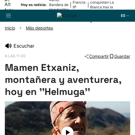
Francia:
conquistan La
|
|
Hoy es noticia:
Bandera de
9ª
Blanca tras la
Hondarribia
etapa
lesión de
ES
Mariezkurrena
II
Inicio
Más deportes
Buscador
Escuchar
A LAS 11:30
Compartir
Guardar
Fútbol
Mamen Etxaniz,
Pelota
montañera y aventurera,
hoy en ''Helmuga''
Remo
Baloncesto
Ciclismo