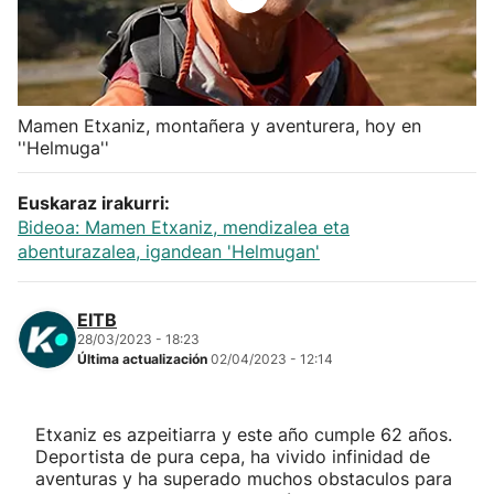
Herri-kirolak
Balonmano
Mamen Etxaniz, montañera y aventurera, hoy en
''Helmuga''
Kirolak 360
Euskaraz irakurri:
Atletismo
Bideoa: Mamen Etxaniz, mendizalea eta
abenturazalea, igandean 'Helmugan'
Carreras de montaña
EITB
Más deportes
28/03/2023 - 18:23
Última actualización
02/04/2023 - 12:14
"Helmuga"
Etxaniz es azpeitiarra y este año cumple 62 años.
Deportista de pura cepa, ha vivido infinidad de
aventuras y ha superado muchos obstaculos para