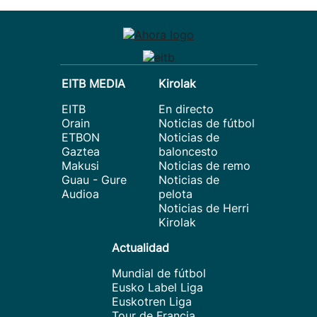
EITB MEDIA
Kirolak
EITB
En directo
Orain
Noticias de fútbol
ETBON
Noticias de
Gaztea
baloncesto
Makusi
Noticias de remo
Guau - Gure
Noticias de
Audioa
pelota
Noticias de Herri
Kirolak
Actualidad
Mundial de fútbol
Eusko Label Liga
Euskotren Liga
Tour de Francia