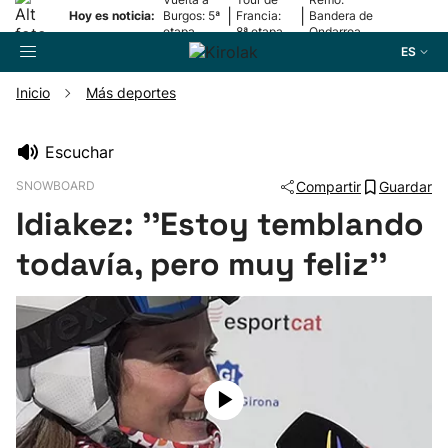
|
|
Hoy es noticia:
Burgos: 5ª
Francia:
Bandera de
etapa
8ª etapa
Ondarroa
ES
Inicio
Más deportes
Buscador
Escuchar
SNOWBOARD
Compartir
Guardar
Fútbol
Idiakez: ''Estoy temblando
Pelota
todavía, pero muy feliz''
Remo
Baloncesto
Ciclismo