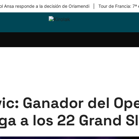
|
ol Ansa responde a la decisión de Oriamendi
Tour de Francia: 7ª
ri-
Balonmano
Kirolak
Atletismo
Carreras
Más
olak
360
de
deporte
Equipos
montaña
kolaritza
Competiciones
En
ri-
directo
otzea
Vídeos
ol Herri
por
atira
deporte
vic: Ganador del Op
ega a los 22 Grand 