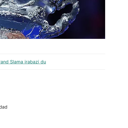
rand Slama irabazi du
idad