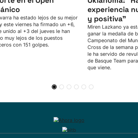
corte en el Open
Oklahoma: “Ha
tánico
experiencia n
y positiva"
varra ha estado lejos de su mejor
 y este viernes ha firmado un +6,
Miren Lazkano ya est
e unido al +3 del jueves le han
ganar la medalla de b
o muy lejos de los puestos
Campeonato del Mun
eros con 151 golpes.
Cross de la semana p
le ha servido de revul
de Basque Team para 
que viene.