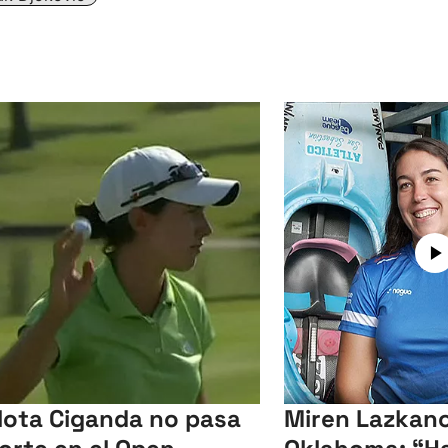
lota Ciganda no pasa
Miren Lazkano