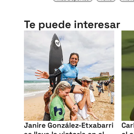
Te puede interesar
Janire González-Etxabarri
Car