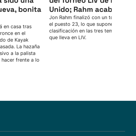
 sido una
del Torneo LIV de Reino
ueva, bonita
Unido; Rahm acaba 23º
Jon Rahm finalizó con un total de -4 
el puesto 23, lo que supone su peor
á en casa tras
clasificación en las tres temporadas
ronce en el
que lleva en LIV.
do de Kayak
asada. La hazaña
sivo a la palista
hacer frente a lo