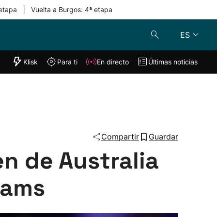
|
 etapa
Vuelta a Burgos: 4ª etapa
ES
"Helmuga"
Klisk
Para ti
En directo
Últimas noticias
Klisk
En directo
s
Para ti
Lo último
Compartir
Guardar
en de Australia
Slams