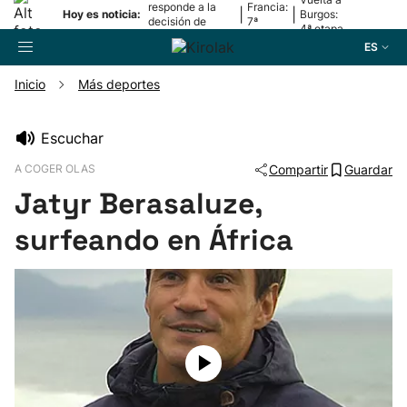
responde a la
Francia:
|
|
Hoy es noticia:
Burgos:
decisión de
7ª
4ª etapa
Oriamendi
etapa
ES
Inicio
Más deportes
Buscador
Escuchar
A COGER OLAS
Compartir
Guardar
Fútbol
Jatyr Berasaluze,
Pelota
surfeando en África
Remo
Baloncesto
Ciclismo