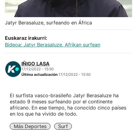
Herri-kirolak
Jatyr Berasaluze, surfeando en África
Balonmano
Euskaraz irakurri:
Kirolak 360
Bideoa: Jatyr Berasaluze, Afrikan surfean
Atletismo
IÑIGO LASA
17/12/2022 - 15:50
Última actualización
17/12/2022 - 15:50
Carreras de montaña
Más deportes
El surfista vasco-brasileño Jatyr Berasaluze ha
estado 9 meses surfeando por el continente
africano. En ese tiempo, ha conocido cinco países
"Helmuga"
en los que ha vivido de todo.
Más Deportes
Surf