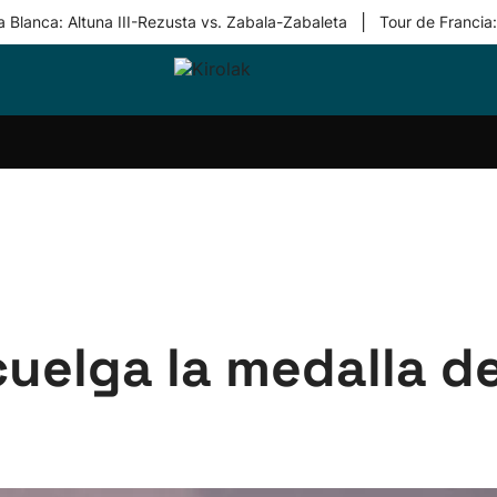
|
 Blanca: Altuna III-Rezusta vs. Zabala-Zabaleta
Tour de Francia
ri-
Balonmano
Kirolak
Atletismo
Carreras
Más
olak
360
de
deporte
Equipos
montaña
kolaritza
Competiciones
En
ri-
directo
otzea
Vídeos
ol Herri
por
atira
deporte
uelga la medalla de