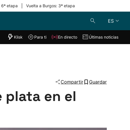
|
: 6ª etapa
Vuelta a Burgos: 3ª etapa
ES
"Helmuga"
Klisk
Para ti
En directo
Últimas noticias
Klisk
En directo
s
Para ti
Lo último
Compartir
Guardar
 plata en el