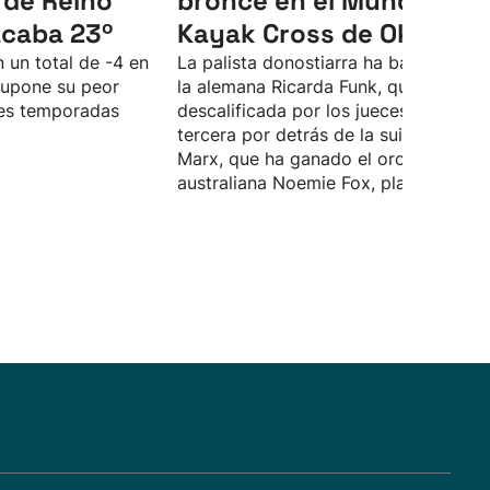
 de Reino
bronce en el Mundial de
acaba 23º
Kayak Cross de Oklaho
 un total de -4 en
La palista donostiarra ha batallado c
supone su peor
la alemana Ricarda Funk, que ha sido
tres temporadas
descalificada por los jueces, y termin
tercera por detrás de la suiza Alena
Marx, que ha ganado el oro, y de la
australiana Noemie Fox, plata.