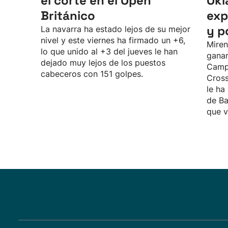
el corte en el Open
Okl
Británico
exp
y p
La navarra ha estado lejos de su mejor
nivel y este viernes ha firmado un +6,
Miren
lo que unido al +3 del jueves le han
ganar
dejado muy lejos de los puestos
Camp
cabeceros con 151 golpes.
Cross
le ha
de Ba
que v