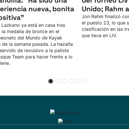
ahoma: “Ha sido una
del Torneo LIV
eriencia nueva, bonita
Unido; Rahm 
ositiva"
Jon Rahm finalizó con
el puesto 23, lo que 
 Lazkano ya está en casa tras
clasificación en las 
 la medalla de bronce en el
que lleva en LIV.
eonato del Mundo de Kayak
 de la semana pasada. La hazaña
 servido de revulsivo a la palista
sque Team para hacer frente a lo
iene.