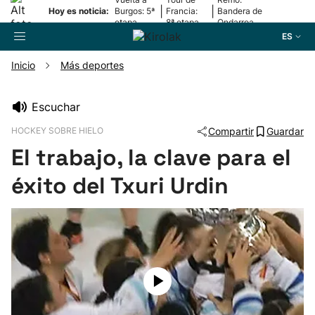
|
|
Hoy es noticia:
Burgos: 5ª
Francia:
Bandera de
etapa
8ª etapa
Ondarroa
ES
Inicio
Más deportes
Buscador
Escuchar
HOCKEY SOBRE HIELO
Compartir
Guardar
Fútbol
El trabajo, la clave para el
Pelota
éxito del Txuri Urdin
Remo
Baloncesto
Ciclismo