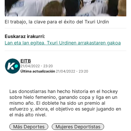
Herri-kirolak
El trabajo, la clave para el éxito del Txuri Urdin
Balonmano
Euskaraz irakurri:
Kirolak 360
Lan eta lan egitea, Txuri Urdinen arrakastaren gakoa
Atletismo
EITB
21/04/2022 - 23:20
Última actualización
21/04/2022 - 23:20
Carreras de montaña
Más deportes
Las donostiarras han hecho historia en el hockey
sobre hielo femenino, ganando copa y liga en un
mismo año. El doblete ha sido un premio al
"Helmuga"
esfuerzo y, ahora, el objetivo es seguir jugando en
el más alto nivel.
Más Deportes
Mujeres Deportistas